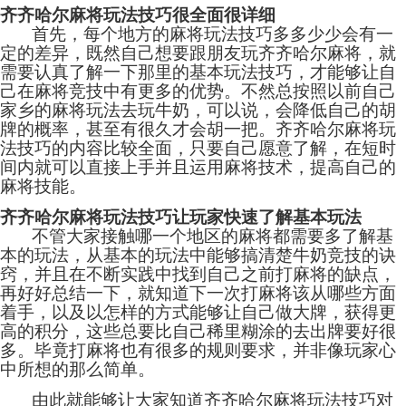
齐齐哈尔麻将玩法技巧很全面很详细
首先，每个地方的麻将玩法技巧多多少少会有一
定的差异，既然自己想要跟朋友玩齐齐哈尔麻将，就
需要认真了解一下那里的基本玩法技巧，才能够让自
己在麻将竞技中有更多的优势。不然总按照以前自己
家乡的麻将玩法去玩牛奶，可以说，会降低自己的胡
牌的概率，甚至有很久才会胡一把。齐齐哈尔麻将玩
法技巧的内容比较全面，只要自己愿意了解，在短时
间内就可以直接上手并且运用麻将技术，提高自己的
麻将技能。
齐齐哈尔麻将玩法技巧让玩家快速了解基本玩法
不管大家接触哪一个地区的麻将都需要多了解基
本的玩法，从基本的玩法中能够搞清楚牛奶竞技的诀
窍，并且在不断实践中找到自己之前打麻将的缺点，
再好好总结一下，就知道下一次打麻将该从哪些方面
着手，以及以怎样的方式能够让自己做大牌，获得更
高的积分，这些总要比自己稀里糊涂的去出牌要好很
多。毕竟打麻将也有很多的规则要求，并非像玩家心
中所想的那么简单。
由此就能够让大家知道齐齐哈尔麻将玩法技巧对