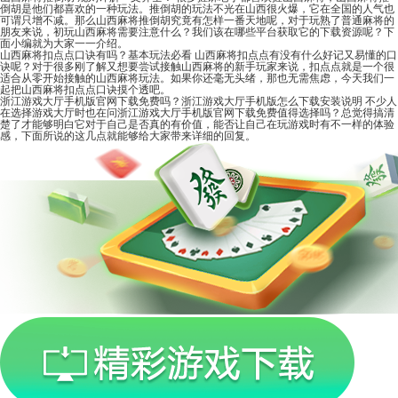
倒胡是他们都喜欢的一种玩法。推倒胡的玩法不光在山西很火爆，它在全国的人气也
可谓只增不减。那么山西麻将推倒胡究竟有怎样一番天地呢，对于玩熟了普通麻将的
朋友来说，初玩山西麻将需要注意什么？我们该在哪些平台获取它的下载资源呢？下
面小编就为大家一一介绍。
山西麻将扣点点口诀有吗？基本玩法必看
山西麻将扣点点有没有什么好记又易懂的口
诀呢？对于很多刚了解又想要尝试接触山西麻将的新手玩家来说，扣点点就是一个很
适合从零开始接触的山西麻将玩法。如果你还毫无头绪，那也无需焦虑，今天我们一
起把山西麻将扣点点口诀摸个透吧。
浙江游戏大厅手机版官网下载免费吗？浙江游戏大厅手机版怎么下载安装说明
不少人
在选择游戏大厅时也在问浙江游戏大厅手机版官网下载免费值得选择吗？总觉得搞清
楚了才能够明白它对于自己是否真的有价值，能否让自己在玩游戏时有不一样的体验
感，下面所说的这几点就能够给大家带来详细的回复。