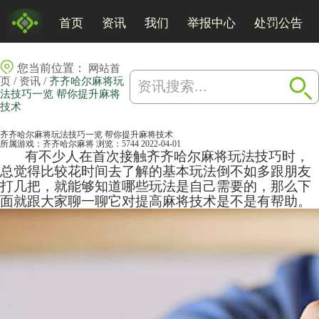
首页
资讯
我们
举报中心
处罚公告
您当前位置：
网站首
/
/
页
资讯
齐齐哈尔麻将玩
法技巧一览 帮你提升麻将
技术
齐齐哈尔麻将玩法技巧一览 帮你提升麻将技术
所属游戏：
齐齐哈尔麻将
浏览：5744
2022-04-01
有不少人在首次接触齐齐哈尔
麻将
玩法技巧时，
总觉得比较花时间去了解的基本玩法倒不如多跟朋友
打几把，就能够知道哪些玩法是自己需要的，那么下
面就跟大家聊一聊它对提高麻将技术是不是有帮助。