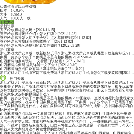
边锋棋牌游戏百变双扣
版本：1.0.0.946
大小：109MB
人气：100万人下载
下载游戏
最新资讯
齐齐哈尔麻将怎么玩？
[2021-11-15]
齐齐哈尔麻将玩法介绍：怎么杠牌？
[2021-11-23]
齐齐哈尔麻将怎么胡？学会这几点才算懂规则
[2021-12-02]
齐齐哈尔麻将胡牌牌型攻略来了！
[2021-12-02]
齐齐哈尔麻将玩法规则的真实性如何？
[2022-03-29]
热门文章
浙江游戏大厅安卓版下载新版好玩吗？浙江游戏大厅安卓版从哪里下载免费好玩？
[2022-06-16]
象棋一共多少个棋子？象棋是不是有趣的棋类？
[2022-01-18]
山西麻将扣点点玩法 一文看懂口诀秘籍！
[2021-10-19]
山西麻将推倒胡 规则详解一文齐全！
[2021-10-19]
山西麻将扣点点口诀有吗？基本玩法必看
[2021-10-22]
浙江游戏大厅手机版官网下载免费吗？浙江游戏大厅手机版怎么下载安装说明
[2022-06-16]
热门资讯：
浙江游戏大厅安卓版下载新版好玩吗？浙江游戏大厅安卓版从哪里下载免费好玩？
根
据相关了解近几年浙江游戏大厅安卓版下载新版杯选择的次数越来越多，很多玩家在
选择竞技游戏时都会考虑它，从中也得到了很多宝贵的收获，那么下面就看看它能够
被玩家多次选择的原因是什么？
象棋一共多少个棋子？象棋是不是有趣的棋类？
中国象棋一直以来都是比较受玩家欢
迎的棋类游戏，在学习中国象棋之前需要了解一下象棋一共多少个棋子？还需要了解
一下象棋的规则是什么，才能在象棋学习时可以取得不错的成绩，把中国象棋学习的
比较好一些。
山西麻将扣点点玩法 一文看懂口诀秘籍！
喜欢搓麻的新老麻友往往都会不远千里跑
到山西去讨教山西麻将扣点点玩法，山西麻将扣点点玩法近年来在全国的麻将圈子里
人气一直有增无减。放眼那些玩麻将手机端游的伙伴们，几乎都接触过山西麻将的玩
法。不过对于很多新麻友来说，山西麻将扣点点玩法仍然是一个陌生的世界，今天小
编就来为大家揭开这个神秘世界的面纱吧！
山西麻将推倒胡 规则详解一文齐全！
很多搓麻老手都喜欢搓山西麻将，山西麻将推