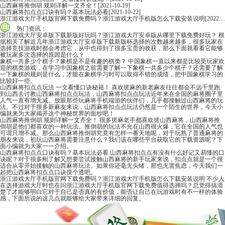
山西麻将推倒胡 规则详解一文齐全！
[2021-10-19]
山西麻将扣点点口诀有吗？基本玩法必看
[2021-10-22]
浙江游戏大厅手机版官网下载免费吗？浙江游戏大厅手机版怎么下载安装说明
[2022-06-16]
热门资讯：
浙江游戏大厅安卓版下载新版好玩吗？浙江游戏大厅安卓版从哪里下载免费好玩？
根
据相关了解近几年浙江游戏大厅安卓版下载新版杯选择的次数越来越多，很多玩家在
选择竞技游戏时都会考虑它，从中也得到了很多宝贵的收获，那么下面就看看它能够
被玩家多次选择的原因是什么？
象棋一共多少个棋子？象棋是不是有趣的棋类？
中国象棋一直以来都是比较受玩家欢
迎的棋类游戏，在学习中国象棋之前需要了解一下象棋一共多少个棋子？还需要了解
一下象棋的规则是什么，才能在象棋学习时可以取得不错的成绩，把中国象棋学习的
比较好一些。
山西麻将扣点点玩法 一文看懂口诀秘籍！
喜欢搓麻的新老麻友往往都会不远千里跑
到山西去讨教山西麻将扣点点玩法，山西麻将扣点点玩法近年来在全国的麻将圈子里
人气一直有增无减。放眼那些玩麻将手机端游的伙伴们，几乎都接触过山西麻将的玩
法。不过对于很多新麻友来说，山西麻将扣点点玩法仍然是一个陌生的世界，今天小
编就来为大家揭开这个神秘世界的面纱吧！
山西麻将推倒胡 规则详解一文齐全！
很多搓麻老手都喜欢搓山西麻将，山西麻将推
倒胡是他们都喜欢的一种玩法。推倒胡的玩法不光在山西很火爆，它在全国的人气也
可谓只增不减。那么山西麻将推倒胡究竟有怎样一番天地呢，对于玩熟了普通麻将的
朋友来说，初玩山西麻将需要注意什么？我们该在哪些平台获取它的下载资源呢？下
面小编就为大家一一介绍。
山西麻将扣点点口诀有吗？基本玩法必看
山西麻将扣点点有没有什么好记又易懂的口
诀呢？对于很多刚了解又想要尝试接触山西麻将的新手玩家来说，扣点点就是一个很
适合从零开始接触的山西麻将玩法。如果你还毫无头绪，那也无需焦虑，今天我们一
起把山西麻将扣点点口诀摸个透吧。
浙江游戏大厅手机版官网下载免费吗？浙江游戏大厅手机版怎么下载安装说明
不少人
在选择游戏大厅时也在问浙江游戏大厅手机版官网下载免费值得选择吗？总觉得搞清
楚了才能够明白它对于自己是否真的有价值，能否让自己在玩游戏时有不一样的体验
感，下面所说的这几点就能够给大家带来详细的回复。