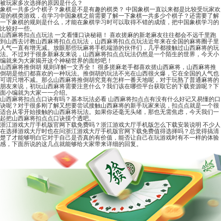
被玩家多次选择的原因是什么？
象棋一共多少个棋子？象棋是不是有趣的棋类？
中国象棋一直以来都是比较受玩家欢
迎的棋类游戏，在学习中国象棋之前需要了解一下象棋一共多少个棋子？还需要了解
一下象棋的规则是什么，才能在象棋学习时可以取得不错的成绩，把中国象棋学习的
比较好一些。
山西麻将扣点点玩法 一文看懂口诀秘籍！
喜欢搓麻的新老麻友往往都会不远千里跑
到山西去讨教山西麻将扣点点玩法，山西麻将扣点点玩法近年来在全国的麻将圈子里
人气一直有增无减。放眼那些玩麻将手机端游的伙伴们，几乎都接触过山西麻将的玩
法。不过对于很多新麻友来说，山西麻将扣点点玩法仍然是一个陌生的世界，今天小
编就来为大家揭开这个神秘世界的面纱吧！
山西麻将推倒胡 规则详解一文齐全！
很多搓麻老手都喜欢搓山西麻将，山西麻将推
倒胡是他们都喜欢的一种玩法。推倒胡的玩法不光在山西很火爆，它在全国的人气也
可谓只增不减。那么山西麻将推倒胡究竟有怎样一番天地呢，对于玩熟了普通麻将的
朋友来说，初玩山西麻将需要注意什么？我们该在哪些平台获取它的下载资源呢？下
面小编就为大家一一介绍。
山西麻将扣点点口诀有吗？基本玩法必看
山西麻将扣点点有没有什么好记又易懂的口
诀呢？对于很多刚了解又想要尝试接触山西麻将的新手玩家来说，扣点点就是一个很
适合从零开始接触的山西麻将玩法。如果你还毫无头绪，那也无需焦虑，今天我们一
起把山西麻将扣点点口诀摸个透吧。
浙江游戏大厅手机版官网下载免费吗？浙江游戏大厅手机版怎么下载安装说明
不少人
在选择游戏大厅时也在问浙江游戏大厅手机版官网下载免费值得选择吗？总觉得搞清
楚了才能够明白它对于自己是否真的有价值，能否让自己在玩游戏时有不一样的体验
感，下面所说的这几点就能够给大家带来详细的回复。