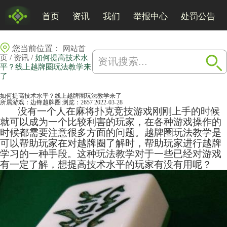
首页
资讯
我们
举报中心
处罚公告
您当前位置：
网站首
/
/
页
资讯
如何提高技术水
平？线上越牌圈玩法教学来
了
如何提高技术水平？线上越牌圈玩法教学来了
所属游戏：
边锋越牌圈
浏览：2657
2022-03-28
没有一个人在
麻将
扑克竞技游戏刚刚上手的时候
就可以成为一个比较利害的玩家，在各种游戏操作的
时候都需要注意很多方面的问题。越牌圈玩法教学是
可以帮助玩家在对越牌圈了解时，帮助玩家进行越牌
学习的一种手段。这种玩法教学对于一些已经对游戏
有一定了解，想提高技术水平的玩家有没有用呢？