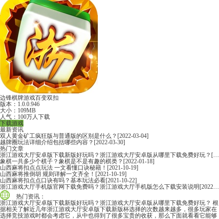
边锋棋牌游戏百变双扣
版本：1.0.0.946
大小：109MB
人气：100万人下载
下载游戏
最新资讯
双人黄金矿工疯狂版与普通版的区别是什么？
[2022-03-04]
越牌圈玩法详细介绍包括哪些内容？
[2022-03-30]
热门文章
浙江游戏大厅安卓版下载新版好玩吗？浙江游戏大厅安卓版从哪里下载免费好玩？
[2022-06-16]
象棋一共多少个棋子？象棋是不是有趣的棋类？
[2022-01-18]
山西麻将扣点点玩法 一文看懂口诀秘籍！
[2021-10-19]
山西麻将推倒胡 规则详解一文齐全！
[2021-10-19]
山西麻将扣点点口诀有吗？基本玩法必看
[2021-10-22]
浙江游戏大厅手机版官网下载免费吗？浙江游戏大厅手机版怎么下载安装说明
[2022-06-16]
热门资讯：
浙江游戏大厅安卓版下载新版好玩吗？浙江游戏大厅安卓版从哪里下载免费好玩？
根
据相关了解近几年浙江游戏大厅安卓版下载新版杯选择的次数越来越多，很多玩家在
选择竞技游戏时都会考虑它，从中也得到了很多宝贵的收获，那么下面就看看它能够