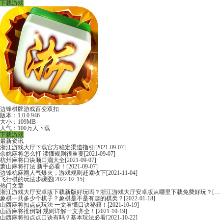
下载游戏
边锋棋牌游戏百变双扣
版本：1.0.0.946
大小：109MB
人气：100万人下载
下载游戏
最新资讯
浙江游戏大厅下载官方稳定渠道指引
[2021-09-07]
余姚麻将怎么打 读懂规则很重要
[2021-09-07]
杭州麻将口诀顺口溜大全
[2021-09-07]
萧山麻将打法 新手必看！
[2021-09-07]
边锋杭麻圈人气爆火，游戏规则赶紧收下
[2021-11-04]
飞行棋的玩法步骤图
[2022-02-15]
热门文章
浙江游戏大厅安卓版下载新版好玩吗？浙江游戏大厅安卓版从哪里下载免费好玩？
[2022-06-16]
象棋一共多少个棋子？象棋是不是有趣的棋类？
[2022-01-18]
山西麻将扣点点玩法 一文看懂口诀秘籍！
[2021-10-19]
山西麻将推倒胡 规则详解一文齐全！
[2021-10-19]
山西麻将扣点点口诀有吗？基本玩法必看
[2021-10-22]