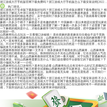
浙江游戏大厅手机版官网下载免费吗？浙江游戏大厅手机版怎么下载安装说明
[2022-06-16]
热门资讯：
浙江游戏大厅安卓版下载新版好玩吗？浙江游戏大厅安卓版从哪里下载免费好玩？
根
据相关了解近几年浙江游戏大厅安卓版下载新版杯选择的次数越来越多，很多玩家在
选择竞技游戏时都会考虑它，从中也得到了很多宝贵的收获，那么下面就看看它能够
被玩家多次选择的原因是什么？
象棋一共多少个棋子？象棋是不是有趣的棋类？
中国象棋一直以来都是比较受玩家欢
迎的棋类游戏，在学习中国象棋之前需要了解一下象棋一共多少个棋子？还需要了解
一下象棋的规则是什么，才能在象棋学习时可以取得不错的成绩，把中国象棋学习的
比较好一些。
山西麻将扣点点玩法 一文看懂口诀秘籍！
喜欢搓麻的新老麻友往往都会不远千里跑
到山西去讨教山西麻将扣点点玩法，山西麻将扣点点玩法近年来在全国的麻将圈子里
人气一直有增无减。放眼那些玩麻将手机端游的伙伴们，几乎都接触过山西麻将的玩
法。不过对于很多新麻友来说，山西麻将扣点点玩法仍然是一个陌生的世界，今天小
编就来为大家揭开这个神秘世界的面纱吧！
山西麻将推倒胡 规则详解一文齐全！
很多搓麻老手都喜欢搓山西麻将，山西麻将推
倒胡是他们都喜欢的一种玩法。推倒胡的玩法不光在山西很火爆，它在全国的人气也
可谓只增不减。那么山西麻将推倒胡究竟有怎样一番天地呢，对于玩熟了普通麻将的
朋友来说，初玩山西麻将需要注意什么？我们该在哪些平台获取它的下载资源呢？下
面小编就为大家一一介绍。
山西麻将扣点点口诀有吗？基本玩法必看
山西麻将扣点点有没有什么好记又易懂的口
诀呢？对于很多刚了解又想要尝试接触山西麻将的新手玩家来说，扣点点就是一个很
适合从零开始接触的山西麻将玩法。如果你还毫无头绪，那也无需焦虑，今天我们一
起把山西麻将扣点点口诀摸个透吧。
浙江游戏大厅手机版官网下载免费吗？浙江游戏大厅手机版怎么下载安装说明
不少人
在选择游戏大厅时也在问浙江游戏大厅手机版官网下载免费值得选择吗？总觉得搞清
楚了才能够明白它对于自己是否真的有价值，能否让自己在玩游戏时有不一样的体验
感，下面所说的这几点就能够给大家带来详细的回复。