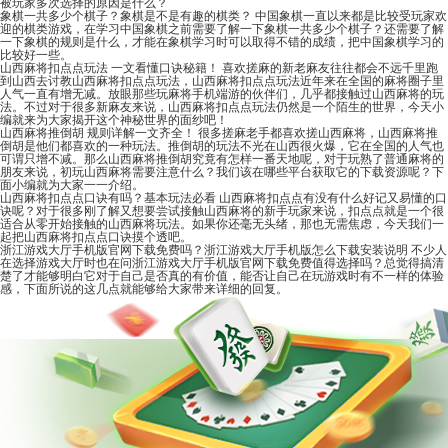
被玩家多次选择的原因是什么？
象棋一共多少个棋子？象棋是不是有趣的棋类？
中国象棋一直以来都是比较受玩家欢
迎的棋类游戏，在学习中国象棋之前需要了解一下象棋一共多少个棋子？还需要了解
一下象棋的规则是什么，才能在象棋学习时可以取得不错的成绩，把中国象棋学习的
比较好一些。
山西麻将扣点点玩法 一文看懂口诀秘籍！
喜欢搓麻的新老麻友往往都会不远千里跑
到山西去讨教山西麻将扣点点玩法，山西麻将扣点点玩法近年来在全国的麻将圈子里
人气一直有增无减。放眼那些玩麻将手机端游的伙伴们，几乎都接触过山西麻将的玩
法。不过对于很多新麻友来说，山西麻将扣点点玩法仍然是一个陌生的世界，今天小
编就来为大家揭开这个神秘世界的面纱吧！
山西麻将推倒胡 规则详解一文齐全！
很多搓麻老手都喜欢搓山西麻将，山西麻将推
倒胡是他们都喜欢的一种玩法。推倒胡的玩法不光在山西很火爆，它在全国的人气也
可谓只增不减。那么山西麻将推倒胡究竟有怎样一番天地呢，对于玩熟了普通麻将的
朋友来说，初玩山西麻将需要注意什么？我们该在哪些平台获取它的下载资源呢？下
面小编就为大家一一介绍。
山西麻将扣点点口诀有吗？基本玩法必看
山西麻将扣点点有没有什么好记又易懂的口
诀呢？对于很多刚了解又想要尝试接触山西麻将的新手玩家来说，扣点点就是一个很
适合从零开始接触的山西麻将玩法。如果你还毫无头绪，那也无需焦虑，今天我们一
起把山西麻将扣点点口诀摸个透吧。
浙江游戏大厅手机版官网下载免费吗？浙江游戏大厅手机版怎么下载安装说明
不少人
在选择游戏大厅时也在问浙江游戏大厅手机版官网下载免费值得选择吗？总觉得搞清
楚了才能够明白它对于自己是否真的有价值，能否让自己在玩游戏时有不一样的体验
感，下面所说的这几点就能够给大家带来详细的回复。