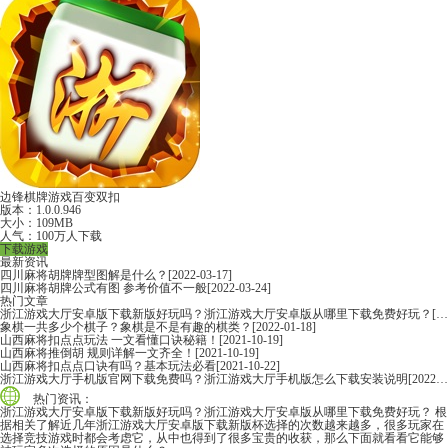
边锋棋牌游戏百变双扣
版本：1.0.0.946
大小：109MB
人气：100万人下载
下载游戏
最新资讯
四川麻将胡牌牌型图解是什么？
[2022-03-17]
四川麻将胡牌公式有图 参考价值不一般
[2022-03-24]
热门文章
浙江游戏大厅安卓版下载新版好玩吗？浙江游戏大厅安卓版从哪里下载免费好玩？
[2022-06-16]
象棋一共多少个棋子？象棋是不是有趣的棋类？
[2022-01-18]
山西麻将扣点点玩法 一文看懂口诀秘籍！
[2021-10-19]
山西麻将推倒胡 规则详解一文齐全！
[2021-10-19]
山西麻将扣点点口诀有吗？基本玩法必看
[2021-10-22]
浙江游戏大厅手机版官网下载免费吗？浙江游戏大厅手机版怎么下载安装说明
[2022-06-16]
热门资讯：
浙江游戏大厅安卓版下载新版好玩吗？浙江游戏大厅安卓版从哪里下载免费好玩？
根
据相关了解近几年浙江游戏大厅安卓版下载新版杯选择的次数越来越多，很多玩家在
选择竞技游戏时都会考虑它，从中也得到了很多宝贵的收获，那么下面就看看它能够