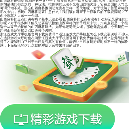
山西麻将推倒胡 规则详解一文齐全！
很多搓麻老手都喜欢搓山西麻将，山西麻将推
倒胡是他们都喜欢的一种玩法。推倒胡的玩法不光在山西很火爆，它在全国的人气也
可谓只增不减。那么山西麻将推倒胡究竟有怎样一番天地呢，对于玩熟了普通麻将的
朋友来说，初玩山西麻将需要注意什么？我们该在哪些平台获取它的下载资源呢？下
面小编就为大家一一介绍。
山西麻将扣点点口诀有吗？基本玩法必看
山西麻将扣点点有没有什么好记又易懂的口
诀呢？对于很多刚了解又想要尝试接触山西麻将的新手玩家来说，扣点点就是一个很
适合从零开始接触的山西麻将玩法。如果你还毫无头绪，那也无需焦虑，今天我们一
起把山西麻将扣点点口诀摸个透吧。
浙江游戏大厅手机版官网下载免费吗？浙江游戏大厅手机版怎么下载安装说明
不少人
在选择游戏大厅时也在问浙江游戏大厅手机版官网下载免费值得选择吗？总觉得搞清
楚了才能够明白它对于自己是否真的有价值，能否让自己在玩游戏时有不一样的体验
感，下面所说的这几点就能够给大家带来详细的回复。