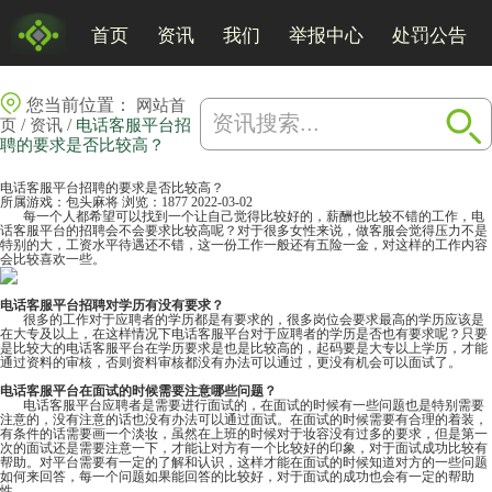
首页
资讯
我们
举报中心
处罚公告
您当前位置：
网站首
/
/
页
资讯
电话客服平台招
聘的要求是否比较高？
电话客服平台招聘的要求是否比较高？
所属游戏：
包头麻将
浏览：1877
2022-03-02
每一个人都希望可以找到一个让自己觉得比较好的，薪酬也比较不错的工作，电
话客服平台的招聘会不会要求比较高呢？对于很多女性来说，做客服会觉得压力不是
特别的大，工资水平待遇还不错，这一份工作一般还有五险一金，对这样的工作内容
会比较喜欢一些。
电话客服平台招聘对学历有没有要求？
很多的工作对于应聘者的学历都是有要求的，很多岗位会要求最高的学历应该是
在大专及以上，在这样情况下电话客服平台对于应聘者的学历是否也有要求呢？只要
是比较大的电话客服平台在学历要求是也是比较高的，起码要是大专以上学历，才能
通过资料的审核，否则资料审核都没有办法可以通过，更没有机会可以面试了。
电话客服平台在面试的时候需要注意哪些问题？
电话客服平台应聘者是需要进行面试的，在面试的时候有一些问题也是特别需要
注意的，没有注意的话也没有办法可以通过面试。在面试的时候需要有合理的着装，
有条件的话需要画一个淡妆，虽然在上班的时候对于妆容没有过多的要求，但是第一
次的面试还是需要注意一下，才能让对方有一个比较好的印象，对于面试成功比较有
帮助。对平台需要有一定的了解和认识，这样才能在面试的时候知道对方的一些问题
如何来回答，每一个问题如果能回答的比较好，对于面试的成功也会有一定的帮助
性。