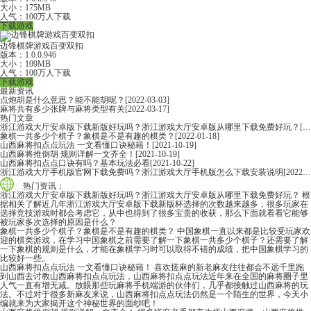
大小：175MB
人气：100万人下载
下载游戏
边锋棋牌游戏百变双扣
版本：1.0.0.946
大小：109MB
人气：100万人下载
下载游戏
最新资讯
点炮胡是什么意思？能不能胡呢？
[2022-03-03]
麻将共有多少张牌与麻将类型有关
[2022-03-17]
热门文章
浙江游戏大厅安卓版下载新版好玩吗？浙江游戏大厅安卓版从哪里下载免费好玩？
[2022-06-16]
象棋一共多少个棋子？象棋是不是有趣的棋类？
[2022-01-18]
山西麻将扣点点玩法 一文看懂口诀秘籍！
[2021-10-19]
山西麻将推倒胡 规则详解一文齐全！
[2021-10-19]
山西麻将扣点点口诀有吗？基本玩法必看
[2021-10-22]
浙江游戏大厅手机版官网下载免费吗？浙江游戏大厅手机版怎么下载安装说明
[2022-06-16]
热门资讯：
浙江游戏大厅安卓版下载新版好玩吗？浙江游戏大厅安卓版从哪里下载免费好玩？
根
据相关了解近几年浙江游戏大厅安卓版下载新版杯选择的次数越来越多，很多玩家在
选择竞技游戏时都会考虑它，从中也得到了很多宝贵的收获，那么下面就看看它能够
被玩家多次选择的原因是什么？
象棋一共多少个棋子？象棋是不是有趣的棋类？
中国象棋一直以来都是比较受玩家欢
迎的棋类游戏，在学习中国象棋之前需要了解一下象棋一共多少个棋子？还需要了解
一下象棋的规则是什么，才能在象棋学习时可以取得不错的成绩，把中国象棋学习的
比较好一些。
山西麻将扣点点玩法 一文看懂口诀秘籍！
喜欢搓麻的新老麻友往往都会不远千里跑
到山西去讨教山西麻将扣点点玩法，山西麻将扣点点玩法近年来在全国的麻将圈子里
人气一直有增无减。放眼那些玩麻将手机端游的伙伴们，几乎都接触过山西麻将的玩
法。不过对于很多新麻友来说，山西麻将扣点点玩法仍然是一个陌生的世界，今天小
编就来为大家揭开这个神秘世界的面纱吧！