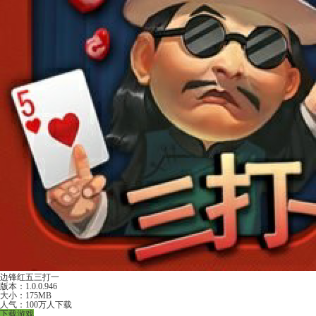
边锋红五三打一
版本：1.0.0.946
大小：175MB
人气：100万人下载
下载游戏