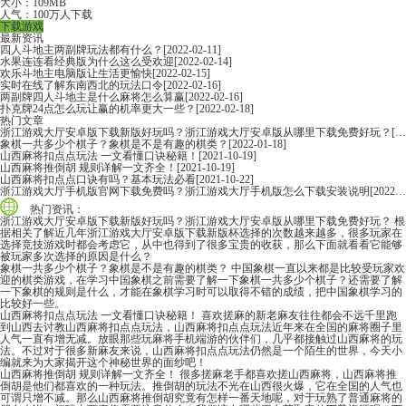
大小：109MB
人气：100万人下载
下载游戏
最新资讯
四人斗地主两副牌玩法都有什么？
[2022-02-11]
水果连连看经典版为什么这么受欢迎
[2022-02-14]
欢乐斗地主电脑版让生活更愉快
[2022-02-15]
实时在线了解东南西北的玩法口令
[2022-02-16]
两副牌四人斗地主是什么麻将怎么算赢
[2022-02-16]
扑克牌24点怎么玩让赢的机率更大一些？
[2022-02-18]
热门文章
浙江游戏大厅安卓版下载新版好玩吗？浙江游戏大厅安卓版从哪里下载免费好玩？
[2022-06-16]
象棋一共多少个棋子？象棋是不是有趣的棋类？
[2022-01-18]
山西麻将扣点点玩法 一文看懂口诀秘籍！
[2021-10-19]
山西麻将推倒胡 规则详解一文齐全！
[2021-10-19]
山西麻将扣点点口诀有吗？基本玩法必看
[2021-10-22]
浙江游戏大厅手机版官网下载免费吗？浙江游戏大厅手机版怎么下载安装说明
[2022-06-16]
热门资讯：
浙江游戏大厅安卓版下载新版好玩吗？浙江游戏大厅安卓版从哪里下载免费好玩？
根
据相关了解近几年浙江游戏大厅安卓版下载新版杯选择的次数越来越多，很多玩家在
选择竞技游戏时都会考虑它，从中也得到了很多宝贵的收获，那么下面就看看它能够
被玩家多次选择的原因是什么？
象棋一共多少个棋子？象棋是不是有趣的棋类？
中国象棋一直以来都是比较受玩家欢
迎的棋类游戏，在学习中国象棋之前需要了解一下象棋一共多少个棋子？还需要了解
一下象棋的规则是什么，才能在象棋学习时可以取得不错的成绩，把中国象棋学习的
比较好一些。
山西麻将扣点点玩法 一文看懂口诀秘籍！
喜欢搓麻的新老麻友往往都会不远千里跑
到山西去讨教山西麻将扣点点玩法，山西麻将扣点点玩法近年来在全国的麻将圈子里
人气一直有增无减。放眼那些玩麻将手机端游的伙伴们，几乎都接触过山西麻将的玩
法。不过对于很多新麻友来说，山西麻将扣点点玩法仍然是一个陌生的世界，今天小
编就来为大家揭开这个神秘世界的面纱吧！
山西麻将推倒胡 规则详解一文齐全！
很多搓麻老手都喜欢搓山西麻将，山西麻将推
倒胡是他们都喜欢的一种玩法。推倒胡的玩法不光在山西很火爆，它在全国的人气也
可谓只增不减。那么山西麻将推倒胡究竟有怎样一番天地呢，对于玩熟了普通麻将的