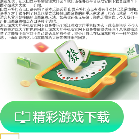
朋友来说，初玩山西麻将需要注意什么？我们该在哪些平台获取它的下载资源呢？下
面小编就为大家一一介绍。
山西麻将扣点点口诀有吗？基本玩法必看
山西麻将扣点点有没有什么好记又易懂的口
诀呢？对于很多刚了解又想要尝试接触山西麻将的新手玩家来说，扣点点就是一个很
适合从零开始接触的山西麻将玩法。如果你还毫无头绪，那也无需焦虑，今天我们一
起把山西麻将扣点点口诀摸个透吧。
浙江游戏大厅手机版官网下载免费吗？浙江游戏大厅手机版怎么下载安装说明
不少人
在选择游戏大厅时也在问浙江游戏大厅手机版官网下载免费值得选择吗？总觉得搞清
楚了才能够明白它对于自己是否真的有价值，能否让自己在玩游戏时有不一样的体验
感，下面所说的这几点就能够给大家带来详细的回复。