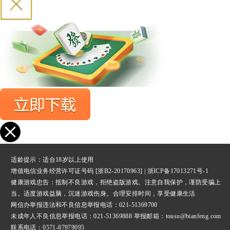
适龄提示：适合18岁以上使用
增值电信业务经营许可证号码 [浙B2-20170963] |
浙ICP备17013271号-1
健康游戏忠告：抵制不良游戏，拒绝盗版游戏。注意自我保护，谨防受骗上
当。适度游戏益脑，沉迷游戏伤身。合理安排时间，享受健康生活
网信办举报违法和不良信息举报
电话：021-51369700
未成年人不良信息举报电话：021-51369888 举报邮箱：tousu@bianfeng.com
联系电话：0571-87979095