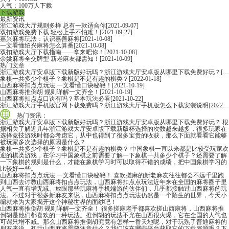
人气：100万人下载
下载游戏
最新资讯
浙江游戏大厅规则多样 总有一款适合你
[2021-09-07]
双扣游戏免费下载 轻松上手不怕难！
[2021-09-27]
嘉兴麻将玩法：认识嘉善麻将
[2021-10-08]
一文看懂绍兴麻将怎么算番
[2021-10-08]
双扣游戏大厅下载指南——拿来吧你！
[2021-10-08]
余姚麻将全交牌型 新老麻友都需知！
[2021-10-09]
热门文章
浙江游戏大厅安卓版下载新版好玩吗？浙江游戏大厅安卓版从哪里下载免费好玩？
[2022-06-16]
象棋一共多少个棋子？象棋是不是有趣的棋类？
[2022-01-18]
山西麻将扣点点玩法 一文看懂口诀秘籍！
[2021-10-19]
山西麻将推倒胡 规则详解一文齐全！
[2021-10-19]
山西麻将扣点点口诀有吗？基本玩法必看
[2021-10-22]
浙江游戏大厅手机版官网下载免费吗？浙江游戏大厅手机版怎么下载安装说明
[2022-06-16]
热门资讯：
浙江游戏大厅安卓版下载新版好玩吗？浙江游戏大厅安卓版从哪里下载免费好玩？
根
据相关了解近几年浙江游戏大厅安卓版下载新版杯选择的次数越来越多，很多玩家在
选择竞技游戏时都会考虑它，从中也得到了很多宝贵的收获，那么下面就看看它能够
被玩家多次选择的原因是什么？
象棋一共多少个棋子？象棋是不是有趣的棋类？
中国象棋一直以来都是比较受玩家欢
迎的棋类游戏，在学习中国象棋之前需要了解一下象棋一共多少个棋子？还需要了解
一下象棋的规则是什么，才能在象棋学习时可以取得不错的成绩，把中国象棋学习的
比较好一些。
山西麻将扣点点玩法 一文看懂口诀秘籍！
喜欢搓麻的新老麻友往往都会不远千里跑
到山西去讨教山西麻将扣点点玩法，山西麻将扣点点玩法近年来在全国的麻将圈子里
人气一直有增无减。放眼那些玩麻将手机端游的伙伴们，几乎都接触过山西麻将的玩
法。不过对于很多新麻友来说，山西麻将扣点点玩法仍然是一个陌生的世界，今天小
编就来为大家揭开这个神秘世界的面纱吧！
山西麻将推倒胡 规则详解一文齐全！
很多搓麻老手都喜欢搓山西麻将，山西麻将推
倒胡是他们都喜欢的一种玩法。推倒胡的玩法不光在山西很火爆，它在全国的人气也
可谓只增不减。那么山西麻将推倒胡究竟有怎样一番天地呢，对于玩熟了普通麻将的
朋友来说，初玩山西麻将需要注意什么？我们该在哪些平台获取它的下载资源呢？下