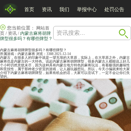
首页
资讯
我们
举报中心
处罚公告
您当前位置：
网站首
/
/
页
资讯
内蒙古麻将胡牌
牌型很多吗？有哪些牌型？
内蒙古麻将胡牌牌型很多吗？有哪些牌型？
所属游戏：
内蒙古麻将
浏览：3388
2021-12-14
内蒙古，在很多人的印象中就是一望无垠的大草原，实际上，在大草原之外，内蒙古
麻将也是内蒙古的一大特色。说起内蒙古
麻将
胡牌牌型，很多内蒙古人都能说上好几
个小时仍然意犹未尽，因为这种具有内蒙古地方特色的麻将玩法，有着极强的趣味性
和竞技性，属于那种老少皆宜的游戏，让人越玩越想玩。所以，今天小编就来给大家
介绍下
内蒙古麻将
胡牌牌型，如果有机会的话，大家可以尝试下，一定不会让你们失
望的。