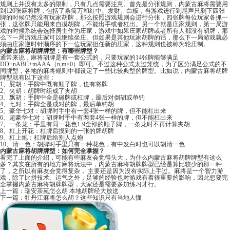
规则上并没有太多的限制，只有几点需要注意。首先是分张规则，内蒙古麻将需要用
到120张麻将牌，包括了条筒万和红中、发财、白板，当游戏进行到尾声只剩下四张
牌的时候仍然没有玩家胡牌，那么按照游戏规则会进行分张，四张牌每位玩家各抓一
张，这张牌只能用来自摸胡牌，不能出手或者杠出。另一个就是庄家规则，第一局游
戏的时候系统会选择房主作为庄家，游戏中如果庄家胡牌或者所有人都没有胡牌，那
么下一局游戏庄家可以继续坐庄。但如果是其他玩家胡牌的话，那么下一局游戏就必
须由庄家逆时针顺序的下一位玩家担任新的庄家，这种规则也被称为轮庄制。
内蒙古麻将胡牌牌型：有哪些牌型？
通常来说，麻将胡牌是有一套公式的，只要玩家的14张牌能够满足
DD+nABC+mAAA（n,m≥0）即可。不过这种公式太过笼统，为了区分满足公式的不
同牌型，各地的麻将规则中都设定了一些比较典型的牌型。比如说，内蒙古麻将胡牌
牌型就有以下这些：
1、屁胡：手牌中既有顺子牌，也有将牌
2、夹胡：胡牌时组成了夹胡
3、飘胡：手牌中全是碰牌或杠牌，最后对倒胡或单钓
4、七对：手牌全是成对的牌，最后单钓胡
5、豪华七对：胡牌时手中有一套4张一样的牌，但不能杠出来
6、超豪华七对：胡牌时手中有两套4张一样的牌，但不能杠出来
7、一条龙：手里有同一花色1-9全部的顺子牌，一条龙时不再计算夹胡
8、杠上开花：杠牌后摸到的一张的牌胡牌
9、杠上炮：杠牌后给别人点炮
10、清一色：胡牌时手里只有一种花色，有中发白时也可以胡清一色
内蒙古麻将胡牌牌型：如何完全掌握？
看完了上面的介绍，可能有些麻友会觉得头大，为什么内蒙古麻将胡牌牌型有这么
多？其实在所有的地方麻将玩法中，内蒙古麻将胡牌牌型已经是算比较少的那一种
了，之所以有麻友会觉得复杂， 主要还是因为没有实际上手过。麻将是一个智力游
戏，除了比拼技术、运气之外，足够的经验也对游戏有着很重要的影响，因此想要完
全掌握内蒙古麻将胡牌牌型，大家还是需要多加练习才行。
上一篇：
瑞安茶苑怎么胡 本地胡牌经大放送
下一篇：
牡丹江麻将怎么胡？这些知识只有当地人懂