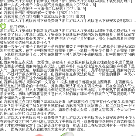
浙江游戏大厅安卓版下载新版好玩吗？浙江游戏大厅安卓版从哪里下载免费好玩？
[2022-06-16]
象棋一共多少个棋子？象棋是不是有趣的棋类？
[2022-01-18]
山西麻将扣点点玩法 一文看懂口诀秘籍！
[2021-10-19]
山西麻将推倒胡 规则详解一文齐全！
[2021-10-19]
山西麻将扣点点口诀有吗？基本玩法必看
[2021-10-22]
浙江游戏大厅手机版官网下载免费吗？浙江游戏大厅手机版怎么下载安装说明
[2022-06-16]
热门资讯：
浙江游戏大厅安卓版下载新版好玩吗？浙江游戏大厅安卓版从哪里下载免费好玩？
根
据相关了解近几年浙江游戏大厅安卓版下载新版杯选择的次数越来越多，很多玩家在
选择竞技游戏时都会考虑它，从中也得到了很多宝贵的收获，那么下面就看看它能够
被玩家多次选择的原因是什么？
象棋一共多少个棋子？象棋是不是有趣的棋类？
中国象棋一直以来都是比较受玩家欢
迎的棋类游戏，在学习中国象棋之前需要了解一下象棋一共多少个棋子？还需要了解
一下象棋的规则是什么，才能在象棋学习时可以取得不错的成绩，把中国象棋学习的
比较好一些。
山西麻将扣点点玩法 一文看懂口诀秘籍！
喜欢搓麻的新老麻友往往都会不远千里跑
到山西去讨教山西麻将扣点点玩法，山西麻将扣点点玩法近年来在全国的麻将圈子里
人气一直有增无减。放眼那些玩麻将手机端游的伙伴们，几乎都接触过山西麻将的玩
法。不过对于很多新麻友来说，山西麻将扣点点玩法仍然是一个陌生的世界，今天小
编就来为大家揭开这个神秘世界的面纱吧！
山西麻将推倒胡 规则详解一文齐全！
很多搓麻老手都喜欢搓山西麻将，山西麻将推
倒胡是他们都喜欢的一种玩法。推倒胡的玩法不光在山西很火爆，它在全国的人气也
可谓只增不减。那么山西麻将推倒胡究竟有怎样一番天地呢，对于玩熟了普通麻将的
朋友来说，初玩山西麻将需要注意什么？我们该在哪些平台获取它的下载资源呢？下
面小编就为大家一一介绍。
山西麻将扣点点口诀有吗？基本玩法必看
山西麻将扣点点有没有什么好记又易懂的口
诀呢？对于很多刚了解又想要尝试接触山西麻将的新手玩家来说，扣点点就是一个很
适合从零开始接触的山西麻将玩法。如果你还毫无头绪，那也无需焦虑，今天我们一
起把山西麻将扣点点口诀摸个透吧。
浙江游戏大厅手机版官网下载免费吗？浙江游戏大厅手机版怎么下载安装说明
不少人
在选择游戏大厅时也在问浙江游戏大厅手机版官网下载免费值得选择吗？总觉得搞清
楚了才能够明白它对于自己是否真的有价值，能否让自己在玩游戏时有不一样的体验
感，下面所说的这几点就能够给大家带来详细的回复。