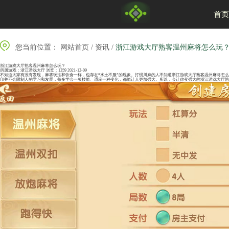
您当前位置：
网站首页
/
资讯
/
浙江游戏大厅
浙江游戏大厅熟客温州麻将怎么玩？
所属游戏：
浙江游戏大厅
浏览：1359
2021-12-09
不知道大家有没有发现，麻将玩法和饮食一样，也存在“水土不服”的现象。打惯川麻的人
印并不会限制人的学习和发展，每多学会一项技能、适应一种变化，都能让人更加强大。