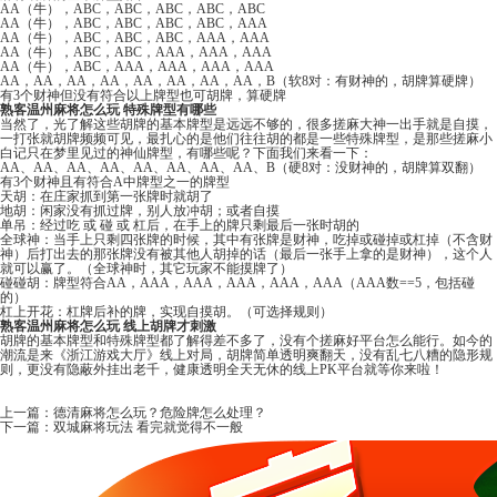
AA（牛），ABC，ABC，ABC，ABC，ABC
AA（牛），ABC，ABC，ABC，ABC，AAA
AA（牛），ABC，ABC，ABC，AAA，AAA
AA（牛），ABC，ABC，AAA，AAA，AAA
AA（牛），ABC，AAA，AAA，AAA，AAA
AA，AA，AA，AA，AA，AA，AA，AA，B（软8对：有财神的，胡牌算硬牌）
有3个财神但没有符合以上牌型也可胡牌，算硬牌
熟客温州麻将怎么玩 特殊牌型有哪些
当然了，光了解这些胡牌的基本牌型是远远不够的，很多搓麻大神一出手就是自摸，
一打张就胡牌频频可见，最扎心的是他们往往胡的都是一些特殊牌型，是那些搓麻小
白记只在梦里见过的神仙牌型，有哪些呢？下面我们来看一下：
AA、AA、AA、AA、AA、AA、AA、AA、B（硬8对：没财神的，胡牌算双翻）
有3个财神且有符合A中牌型之一的牌型
天胡：在庄家抓到第一张牌时就胡了
地胡：闲家没有抓过牌，别人放冲胡；或者自摸
单吊：经过吃 或 碰 或 杠后，在手上的牌只剩最后一张时胡的
全球神：当手上只剩四张牌的时候，其中有张牌是财神，吃掉或碰掉或杠掉（不含财
神）后打出去的那张牌没有被其他人胡掉的话（最后一张手上拿的是财神），这个人
就可以赢了。（全球神时，其它玩家不能摸牌了）
碰碰胡：牌型符合AA，AAA，AAA，AAA，AAA，AAA（AAA数==5，包括碰
的）
杠上开花：杠牌后补的牌，实现自摸胡。（可选择规则）
熟客温州麻将怎么玩 线上胡牌才刺激
胡牌的基本牌型和特殊牌型都了解得差不多了，没有个搓麻好平台怎么能行。如今的
潮流是来《
浙江游戏大厅
》线上对局，胡牌简单透明爽翻天，没有乱七八糟的隐形规
则，更没有隐蔽外挂出老千，健康透明全天无休的线上PK平台就等你来啦！
上一篇：
德清麻将怎么玩？危险牌怎么处理？
下一篇：
双城麻将玩法 看完就觉得不一般