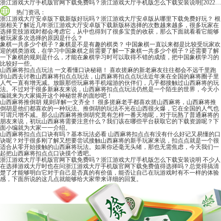
浙江游戏大厅手机版官网下载免费吗？浙江游戏大厅手机版怎么下载安装说明
[2022-06-16]
热门资讯：
浙江游戏大厅安卓版下载新版好玩吗？浙江游戏大厅安卓版从哪里下载免费好玩？
根
据相关了解近几年浙江游戏大厅安卓版下载新版杯选择的次数越来越多，很多玩家在
选择竞技游戏时都会考虑它，从中也得到了很多宝贵的收获，那么下面就看看它能够
被玩家多次选择的原因是什么？
象棋一共多少个棋子？象棋是不是有趣的棋类？
中国象棋一直以来都是比较受玩家欢
迎的棋类游戏，在学习中国象棋之前需要了解一下象棋一共多少个棋子？还需要了解
一下象棋的规则是什么，才能在象棋学习时可以取得不错的成绩，把中国象棋学习的
比较好一些。
山西麻将扣点点玩法 一文看懂口诀秘籍！
喜欢搓麻的新老麻友往往都会不远千里跑
到山西去讨教山西麻将扣点点玩法，山西麻将扣点点玩法近年来在全国的麻将圈子里
人气一直有增无减。放眼那些玩麻将手机端游的伙伴们，几乎都接触过山西麻将的玩
法。不过对于很多新麻友来说，山西麻将扣点点玩法仍然是一个陌生的世界，今天小
编就来为大家揭开这个神秘世界的面纱吧！
山西麻将推倒胡 规则详解一文齐全！
很多搓麻老手都喜欢搓山西麻将，山西麻将推
倒胡是他们都喜欢的一种玩法。推倒胡的玩法不光在山西很火爆，它在全国的人气也
可谓只增不减。那么山西麻将推倒胡究竟有怎样一番天地呢，对于玩熟了普通麻将的
朋友来说，初玩山西麻将需要注意什么？我们该在哪些平台获取它的下载资源呢？下
面小编就为大家一一介绍。
山西麻将扣点点口诀有吗？基本玩法必看
山西麻将扣点点有没有什么好记又易懂的口
诀呢？对于很多刚了解又想要尝试接触山西麻将的新手玩家来说，扣点点就是一个很
适合从零开始接触的山西麻将玩法。如果你还毫无头绪，那也无需焦虑，今天我们一
起把山西麻将扣点点口诀摸个透吧。
浙江游戏大厅手机版官网下载免费吗？浙江游戏大厅手机版怎么下载安装说明
不少人
在选择游戏大厅时也在问浙江游戏大厅手机版官网下载免费值得选择吗？总觉得搞清
楚了才能够明白它对于自己是否真的有价值，能否让自己在玩游戏时有不一样的体验
感，下面所说的这几点就能够给大家带来详细的回复。