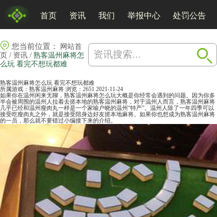
首页
资讯
我们
举报中心
处罚公告
您当前位置：
网站首
/
/
页
资讯
熟客温州麻将怎
么玩 看完不想玩都难
熟客温州麻将怎么玩 看完不想玩都难
所属游戏：
熟客温州麻将
浏览：2651
2021-11-24
如果你在温州闲来无聊，熟客温州麻将怎么玩大概是你经常会遇到的问题。因为你多
半会被周围的温州人拉着去搓本地的熟客温州
麻将
，对于温州人而言，熟客温州麻将
几乎已经和温州瘦肉丸一样是一个家喻户晓的温州“特产”。温州人除了一年四季可以
接受吃瘦肉丸之外，就是接受陪身边好友搓本地麻将。如果你也想成为熟客温州麻将
的一员，那么就不要错过小编接下来的介绍。