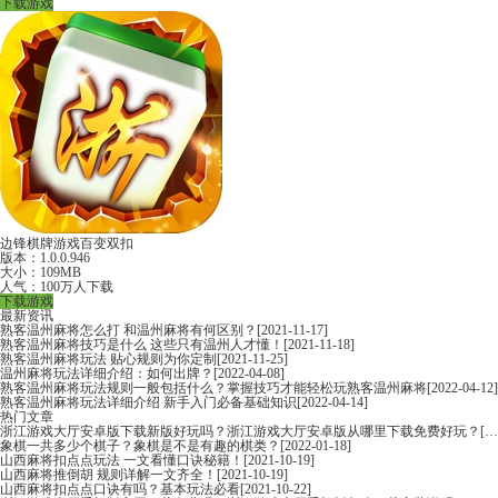
下载游戏
边锋棋牌游戏百变双扣
版本：1.0.0.946
大小：109MB
人气：100万人下载
下载游戏
最新资讯
熟客温州麻将怎么打 和温州麻将有何区别？
[2021-11-17]
熟客温州麻将技巧是什么 这些只有温州人才懂！
[2021-11-18]
熟客温州麻将玩法 贴心规则为你定制
[2021-11-25]
温州麻将玩法详细介绍：如何出牌？
[2022-04-08]
熟客温州麻将玩法规则一般包括什么？掌握技巧才能轻松玩熟客温州麻将
[2022-04-12]
熟客温州麻将玩法详细介绍 新手入门必备基础知识
[2022-04-14]
热门文章
浙江游戏大厅安卓版下载新版好玩吗？浙江游戏大厅安卓版从哪里下载免费好玩？
[2022-06-16]
象棋一共多少个棋子？象棋是不是有趣的棋类？
[2022-01-18]
山西麻将扣点点玩法 一文看懂口诀秘籍！
[2021-10-19]
山西麻将推倒胡 规则详解一文齐全！
[2021-10-19]
山西麻将扣点点口诀有吗？基本玩法必看
[2021-10-22]