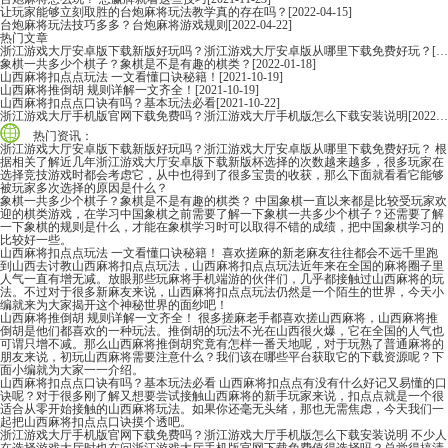
让玩家能够立刻取胜的台炮麻将玩法教学真的存在吗？
[2022-04-15]
台炮麻将玩法技巧多多？台炮麻将游戏规则
[2022-04-22]
热门文章
浙江游戏大厅安卓版下载新版好玩吗？浙江游戏大厅安卓版从哪里下载免费好玩？
[2022-06-16]
象棋一共多少个棋子？象棋是不是有趣的棋类？
[2022-01-18]
山西麻将扣点点玩法 一文看懂口诀秘籍！
[2021-10-19]
山西麻将推倒胡 规则详解一文齐全！
[2021-10-19]
山西麻将扣点点口诀有吗？基本玩法必看
[2021-10-22]
浙江游戏大厅手机版官网下载免费吗？浙江游戏大厅手机版怎么下载安装说明
[2022-06-16]
热门资讯：
浙江游戏大厅安卓版下载新版好玩吗？浙江游戏大厅安卓版从哪里下载免费好玩？
根
据相关了解近几年浙江游戏大厅安卓版下载新版杯选择的次数越来越多，很多玩家在
选择竞技游戏时都会考虑它，从中也得到了很多宝贵的收获，那么下面就看看它能够
被玩家多次选择的原因是什么？
象棋一共多少个棋子？象棋是不是有趣的棋类？
中国象棋一直以来都是比较受玩家欢
迎的棋类游戏，在学习中国象棋之前需要了解一下象棋一共多少个棋子？还需要了解
一下象棋的规则是什么，才能在象棋学习时可以取得不错的成绩，把中国象棋学习的
比较好一些。
山西麻将扣点点玩法 一文看懂口诀秘籍！
喜欢搓麻的新老麻友往往都会不远千里跑
到山西去讨教山西麻将扣点点玩法，山西麻将扣点点玩法近年来在全国的麻将圈子里
人气一直有增无减。放眼那些玩麻将手机端游的伙伴们，几乎都接触过山西麻将的玩
法。不过对于很多新麻友来说，山西麻将扣点点玩法仍然是一个陌生的世界，今天小
编就来为大家揭开这个神秘世界的面纱吧！
山西麻将推倒胡 规则详解一文齐全！
很多搓麻老手都喜欢搓山西麻将，山西麻将推
倒胡是他们都喜欢的一种玩法。推倒胡的玩法不光在山西很火爆，它在全国的人气也
可谓只增不减。那么山西麻将推倒胡究竟有怎样一番天地呢，对于玩熟了普通麻将的
朋友来说，初玩山西麻将需要注意什么？我们该在哪些平台获取它的下载资源呢？下
面小编就为大家一一介绍。
山西麻将扣点点口诀有吗？基本玩法必看
山西麻将扣点点有没有什么好记又易懂的口
诀呢？对于很多刚了解又想要尝试接触山西麻将的新手玩家来说，扣点点就是一个很
适合从零开始接触的山西麻将玩法。如果你还毫无头绪，那也无需焦虑，今天我们一
起把山西麻将扣点点口诀摸个透吧。
浙江游戏大厅手机版官网下载免费吗？浙江游戏大厅手机版怎么下载安装说明
不少人