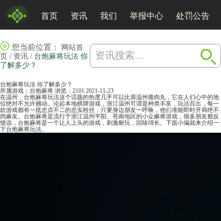
首页
资讯
我们
举报中心
处罚公告
您当前位置：
网站首
/
/
页
资讯
台炮麻将玩法 你
了解多少？
台炮麻将玩法 你了解多少？
所属游戏：
台炮麻将
浏览：2101
2021-11-23
在温州，台炮麻将玩法这个话题的热度几乎可以比肩温州瘦肉丸，它在人们心中的地
位绝对不允许撼动。论起本地棋牌游戏，浙江温州可谓是种类丰富，玩法百出，每一
款游戏都有一批忠贞不二的忠实粉丝，只要身边朋友一呼唤，他们准能即时开局绝不
鸽麻友。台炮
麻将
是流行于浙江温州平阳、苍南地区的小众
麻将游戏
，很多朋友都反
馈说，台炮麻将是一个让人上头的游戏，刺激耐玩，回味绵长。下面小编就来介绍一
下台炮麻将玩法。