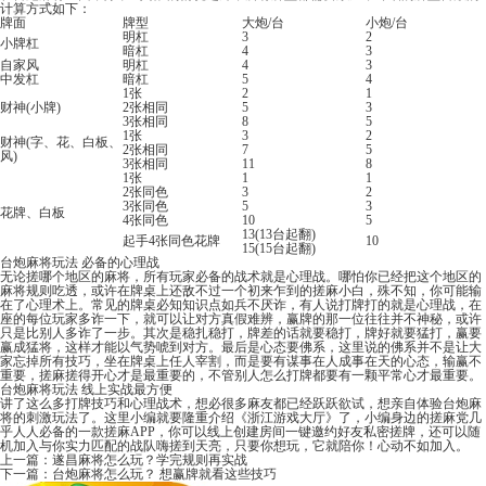
计算方式如下：
牌面
牌型
大炮/台
小炮/台
明杠
3
2
小牌杠
暗杠
4
3
自家风
明杠
4
3
中发杠
暗杠
5
4
1张
2
1
财神(小牌)
2张相同
5
3
3张相同
8
5
1张
3
2
财神(字、花、白板、
2张相同
7
5
风)
3张相同
11
8
1张
1
1
2张同色
3
2
3张同色
5
3
花牌、白板
4张同色
10
5
13(13台起翻)
起手4张同色花牌
10
15(15台起翻)
台炮麻将玩法 必备的心理战
无论搓哪个地区的麻将，所有玩家必备的战术就是心理战。哪怕你已经把这个地区的
麻将规则吃透，或许在牌桌上还敌不过一个初来乍到的搓麻小白，殊不知，你可能输
在了心理术上。常见的牌桌必知知识点如兵不厌诈，有人说打牌打的就是心理战，在
座的每位玩家多诈一下，就可以让对方真假难辨，赢牌的那一位往往并不神秘，或许
只是比别人多诈了一步。其次是稳扎稳打，牌差的话就要稳打，牌好就要猛打，赢要
赢成猛将，这样才能以气势唬到对方。最后是心态要佛系，这里说的佛系并不是让大
家忘掉所有技巧，坐在牌桌上任人宰割，而是要有谋事在人成事在天的心态，输赢不
重要，搓麻搓得开心才是最重要的，不管别人怎么打牌都要有一颗平常心才最重要。
台炮麻将玩法 线上实战最方便
讲了这么多打牌技巧和心理战术，想必很多麻友都已经跃跃欲试，想亲自体验台炮麻
将的刺激玩法了。这里小编就要隆重介绍《
浙江游戏大厅
》了，小编身边的搓麻党几
乎人人必备的一款搓麻APP，你可以线上创建房间一键邀约好友私密搓牌，还可以随
机加入与你实力匹配的战队嗨搓到天亮，只要你想玩，它就陪你！心动不如加入。
上一篇：
遂昌麻将怎么玩？学完规则再实战
下一篇：
台炮麻将怎么玩？ 想赢牌就看这些技巧