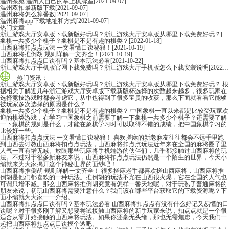
温州茶苑 温州人自己的掌上棋牌室
[2021-09-07]
温州双扣最新版下载
[2021-09-07]
温州麻将怎么算番数
[2021-09-07]
温州麻将app下载地址和方式
[2021-09-07]
热门文章
浙江游戏大厅安卓版下载新版好玩吗？浙江游戏大厅安卓版从哪里下载免费好玩？
[2022-06-16]
象棋一共多少个棋子？象棋是不是有趣的棋类？
[2022-01-18]
山西麻将扣点点玩法 一文看懂口诀秘籍！
[2021-10-19]
山西麻将推倒胡 规则详解一文齐全！
[2021-10-19]
山西麻将扣点点口诀有吗？基本玩法必看
[2021-10-22]
浙江游戏大厅手机版官网下载免费吗？浙江游戏大厅手机版怎么下载安装说明
[2022-06-16]
热门资讯：
浙江游戏大厅安卓版下载新版好玩吗？浙江游戏大厅安卓版从哪里下载免费好玩？
根
据相关了解近几年浙江游戏大厅安卓版下载新版杯选择的次数越来越多，很多玩家在
选择竞技游戏时都会考虑它，从中也得到了很多宝贵的收获，那么下面就看看它能够
被玩家多次选择的原因是什么？
象棋一共多少个棋子？象棋是不是有趣的棋类？
中国象棋一直以来都是比较受玩家欢
迎的棋类游戏，在学习中国象棋之前需要了解一下象棋一共多少个棋子？还需要了解
一下象棋的规则是什么，才能在象棋学习时可以取得不错的成绩，把中国象棋学习的
比较好一些。
山西麻将扣点点玩法 一文看懂口诀秘籍！
喜欢搓麻的新老麻友往往都会不远千里跑
到山西去讨教山西麻将扣点点玩法，山西麻将扣点点玩法近年来在全国的麻将圈子里
人气一直有增无减。放眼那些玩麻将手机端游的伙伴们，几乎都接触过山西麻将的玩
法。不过对于很多新麻友来说，山西麻将扣点点玩法仍然是一个陌生的世界，今天小
编就来为大家揭开这个神秘世界的面纱吧！
山西麻将推倒胡 规则详解一文齐全！
很多搓麻老手都喜欢搓山西麻将，山西麻将推
倒胡是他们都喜欢的一种玩法。推倒胡的玩法不光在山西很火爆，它在全国的人气也
可谓只增不减。那么山西麻将推倒胡究竟有怎样一番天地呢，对于玩熟了普通麻将的
朋友来说，初玩山西麻将需要注意什么？我们该在哪些平台获取它的下载资源呢？下
面小编就为大家一一介绍。
山西麻将扣点点口诀有吗？基本玩法必看
山西麻将扣点点有没有什么好记又易懂的口
诀呢？对于很多刚了解又想要尝试接触山西麻将的新手玩家来说，扣点点就是一个很
适合从零开始接触的山西麻将玩法。如果你还毫无头绪，那也无需焦虑，今天我们一
起把山西麻将扣点点口诀摸个透吧。