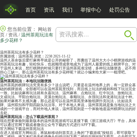
首页
资讯
我们
举报中心
处罚公告
您当前位置：
网站首
/
/
页
资讯
温州茶苑玩法有
多少花样？
温州茶苑玩法有多少花样？
所属游戏：
温州茶苑
浏览：2238
2021-11-12
温州人茶余饭后爱打麻将早就是公开的秘密了，而囊括了温州大大小小棋牌游戏的温
州茶苑玩法有趣，轻松快乐，也就顺理成章地成为了温州人最爱的线上棋牌平台。对
于温州人来说，想打棋牌的时候只要打开
温州茶苑
准没错，多种玩法随便选，还不用
担心三缺一。那么温州茶苑玩法有多少花样呢？就让小编来给大家一一梳理吧。
温州茶苑玩法：本地玩法随便挑
温州茶苑的棋牌玩法究竟有多少？这么说吧，只要是在温州地界上的，有一定群众基
础的棋牌游戏，全部都可以在温州茶苑里找到，而且线上玩法的规则和线下玩法完全
一致。比如说
麻将
玩法就有永嘉玩法、温州麻将、点炮玩法、红中玩法、放炮玩法、
文成玩法、平阳台炮玩法、灵溪台炮玩法、泰顺玩法、永强玩法和龙港玩法这十种。
如果对麻将不太感兴趣，那么还是可以在温州茶苑里体验纸牌扑克玩法，比如说关
牌、温州
双扣
和平阳四副头玩法等。对于本地人来说，温州茶苑就是集当地玩法之大
成的一个游戏平台，而对外地人来说，温州茶苑则是一个体验地道温州棋牌玩法的好
去处。
温州茶苑玩法：怎么下载温州茶苑？
现在想要体验到最新版本的温州茶苑游戏可以直接下载《
浙江游戏大厅
》平台，具体
可以通过官网下载或者微信公众号下载的方式进行APP下载。
官方网站下载温州茶苑玩法
在进入游戏官方网站后，将鼠标移动到首页左上角的“下载游戏”按钮后，即可获取下
载二维码。接下来打开手机摄像头扫描识别下载二维码后跳转到下载页，点击即可下