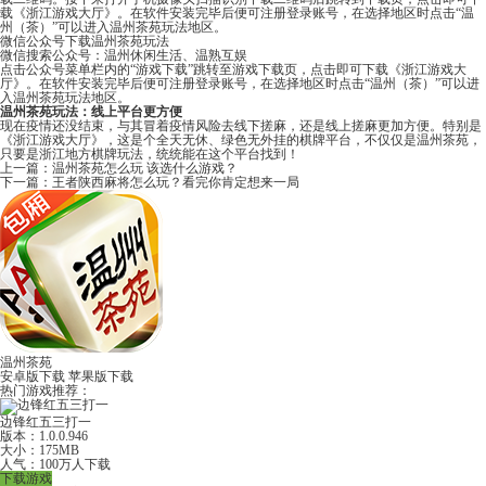
载《浙江游戏大厅》。在软件安装完毕后便可注册登录账号，在选择地区时点击“温
州（茶）”可以进入温州茶苑玩法地区。
微信公众号下载温州茶苑玩法
微信搜索公众号：温州休闲生活、温熟互娱
点击公众号菜单栏内的“游戏下载”跳转至游戏下载页，点击即可下载《浙江游戏大
厅》。在软件安装完毕后便可注册登录账号，在选择地区时点击“温州（茶）”可以进
入温州茶苑玩法地区。
温州茶苑玩法：线上平台更方便
现在疫情还没结束，与其冒着疫情风险去线下搓麻，还是线上搓麻更加方便。特别是
《浙江游戏大厅》，这是个全天无休、绿色无外挂的棋牌平台，不仅仅是温州茶苑，
只要是浙江地方棋牌玩法，统统能在这个平台找到！
上一篇：
温州茶苑怎么玩 该选什么游戏？
下一篇：
王者陕西麻将怎么玩？看完你肯定想来一局
温州茶苑
安卓版下载
苹果版下载
热门游戏推荐：
边锋红五三打一
版本：1.0.0.946
大小：175MB
人气：100万人下载
下载游戏