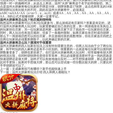
可以是四人，相比其他麻将四人玩法的尔虞我诈来说，温州火拼麻将打两人玩法时更
强调一对一的巅峰对决，从这点上来说，温州“火拼”麻将这个名字起得很贴切。第二
点是温州火拼麻将每位玩家的手牌是16张，胡牌张数是17张牌，这点也和常见的14张
牌胡牌玩法有比较大的不同，因此在温州火拼麻将中，必须满足
nABC+mAAA+AA（n+m=5，n，m≥0）或者AA，AA，AA，AA，AA，AA，AA，
AA，B的公式才能够胡牌，大家一定要牢记。
温州火拼麻将怎么玩？轮庄规则很特殊
既然温州火拼麻将可以只有2位玩家参与，那么游戏还有庄家吗？答案是肯定的，进
行温州火拼麻将两人玩法时，玩家需要确定自己坐的位置，第一局游戏坐在东风位上
的玩家担任庄家，另一位玩家就是闲家，如果庄家下庄了就由另一位玩家担任庄家。
同时，两人玩法也有连庄规则，但多了一条额外限制，如果庄家在坐庄时成功胡牌，
那么下一局游戏仍然可以担任庄家，并且游戏结算的底数增加，但在庄家连庄四把之
后两位玩家就必须重新掷骰子，以此来确定新的庄家。
温州火拼麻将怎么玩？摸清对手很重要
温州火拼麻将的四人玩家在玩法上没有特别需要注意的，但两人玩法由于少了两位玩
家，和平时玩的四人麻将还是有不小区别的。很重要的一点就是每位玩家可以摸到的
牌数量变多了，胡牌也更容易了。在打温州火拼麻将两人玩法时，经常能够有胡大牌
的情况出现，但同时胡快牌也变得非常简单，所以必须要摸清楚对手这一局的思路是
快速胡牌还是做大牌，这样才可以有效地做出应对——对手想快速胡牌，那么就必要
比对手更快；如果对手想做大牌，那么也可以尝试做一些分数比较大的牌，只要比对
手早胡牌就可以了。
上一篇：
文成麻将技巧有哪些？新手也能快速上手
下一篇：
温州火拼麻将玩法介绍 四人和两人都能玩？