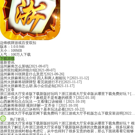
边锋棋牌游戏百变双扣
版本：1.0.0.946
大小：109MB
人气：100万人下载
下载游戏
最新资讯
温州麻将怎么算钱
[2021-09-07]
温州双扣规则详细介绍
[2021-09-07]
温州麻将16张牌是什么意思?
[2021-09-26]
温州火拼麻将玩法介绍 四人和两人都能玩？
[2021-11-12]
温州火拼麻将胡牌牌型 看完就搓行不行
[2021-11-17]
温州火拼麻将怎么胡 虽小众但必知
[2021-11-17]
热门文章
浙江游戏大厅安卓版下载新版好玩吗？浙江游戏大厅安卓版从哪里下载免费好玩？
[2022-06-16]
象棋一共多少个棋子？象棋是不是有趣的棋类？
[2022-01-18]
山西麻将扣点点玩法 一文看懂口诀秘籍！
[2021-10-19]
山西麻将推倒胡 规则详解一文齐全！
[2021-10-19]
山西麻将扣点点口诀有吗？基本玩法必看
[2021-10-22]
浙江游戏大厅手机版官网下载免费吗？浙江游戏大厅手机版怎么下载安装说明
[2022-06-16]
热门资讯：
浙江游戏大厅安卓版下载新版好玩吗？浙江游戏大厅安卓版从哪里下载免费好玩？
根
据相关了解近几年浙江游戏大厅安卓版下载新版杯选择的次数越来越多，很多玩家在
选择竞技游戏时都会考虑它，从中也得到了很多宝贵的收获，那么下面就看看它能够