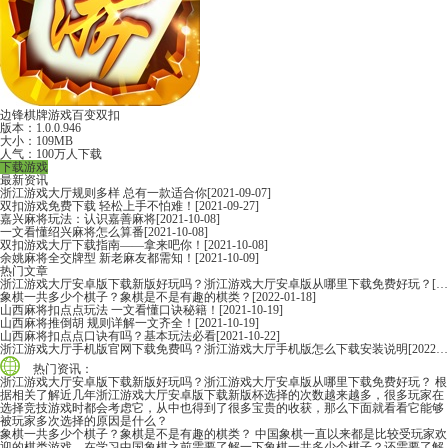
边锋棋牌游戏百变双扣
版本：1.0.0.946
大小：109MB
人气：100万人下载
下载游戏
最新资讯
浙江游戏大厅规则多样 总有一款适合你
[2021-09-07]
双扣游戏免费下载 轻松上手不怕难！
[2021-09-27]
嘉兴麻将玩法：认识嘉善麻将
[2021-10-08]
一文看懂绍兴麻将怎么算番
[2021-10-08]
双扣游戏大厅下载指南——拿来吧你！
[2021-10-08]
余姚麻将全交牌型 新老麻友都需知！
[2021-10-09]
热门文章
浙江游戏大厅安卓版下载新版好玩吗？浙江游戏大厅安卓版从哪里下载免费好玩？
[2022-06-16]
象棋一共多少个棋子？象棋是不是有趣的棋类？
[2022-01-18]
山西麻将扣点点玩法 一文看懂口诀秘籍！
[2021-10-19]
山西麻将推倒胡 规则详解一文齐全！
[2021-10-19]
山西麻将扣点点口诀有吗？基本玩法必看
[2021-10-22]
浙江游戏大厅手机版官网下载免费吗？浙江游戏大厅手机版怎么下载安装说明
[2022-06-16]
热门资讯：
浙江游戏大厅安卓版下载新版好玩吗？浙江游戏大厅安卓版从哪里下载免费好玩？
根
据相关了解近几年浙江游戏大厅安卓版下载新版杯选择的次数越来越多，很多玩家在
选择竞技游戏时都会考虑它，从中也得到了很多宝贵的收获，那么下面就看看它能够
被玩家多次选择的原因是什么？
象棋一共多少个棋子？象棋是不是有趣的棋类？
中国象棋一直以来都是比较受玩家欢
迎的棋类游戏，在学习中国象棋之前需要了解一下象棋一共多少个棋子？还需要了解