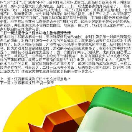
叫“1分”“2分”“3分”或者“不叫”，后叫牌者只能叫比前面玩家高的分或者不叫，叫牌结
束后，所叫分值最大的玩家为地主。至此，二打一玩法里各家的身份落定了。一旦有
玩家叫“3分”，则这名玩家自动成为地主，将三张底牌亮出，并将底牌交给地主；如果
都不叫，则重新发牌，最先叫牌的玩家由系统随机指定。地主产生之后，农民玩家可
以选择“加倍”和“不加倍”，加倍后玩家输赢结算得分翻倍，不加倍则得分没有倍率的
变化。地主在出牌前可以选择是否开启“明牌”模式，如果明牌则将手牌公开给其他玩
家看到，并且最终结算环节的倍数翻倍。地主第一位出牌，轮到其他玩家跟牌时，玩
家可以自由选择出牌与否。
二打一玩法是什么？丽水斗地主教你摸清敌情
丽水斗地主和丽水麻将一样，要求玩家做到知己知彼。拿到手牌后第一时间先理清楚
自己的牌面，对自己行牌有一个大致的初始规划后，就要花心思去打探和观察对手的
牌势了。因为只有眼明脑快，才能在丽水斗地主里掌握游戏的主动权，获得最终的胜
利。因为游戏开始后是随机发牌，游戏的不确定因素就更多了，在看不到对手牌的情
况下，猜牌技巧就显得尤为重要了，另一方面我们可以开始试牌。比如我们自己手上
有大王，就可以丢一些单牌出去给对手“出牌机会”，如果有面额较大AAA或者222这
样的三张同样牌，就可以用三带N的牌型去引对手出牌，最后压制住对方。尤其到了
丽水斗地主的后期，每家所剩牌数也许都不多了，试牌和猜牌的成功率更高，当然风
险也是存在的。总而言之，二打一玩法并不复杂，玩的就是心跳和战术。欢迎来《浙
江游戏大厅》体验农民和地主身份随意切换的斗智斗勇之乐~
上一篇：
江西麻将规则打烂？怎么处理点炮？
下一篇：
永嘉麻将技巧 干货一箩筐