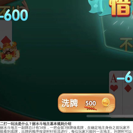
二打一玩法是什么？丽水斗地主基本规则介绍
丽水斗地主一副牌总计有54张，一把会留3张牌做底牌，在确定地主身份之前玩家不
能看到底牌，出牌的顺序按逆时针轮流进行，每位玩家只能叫一次地主。叫牌时可以