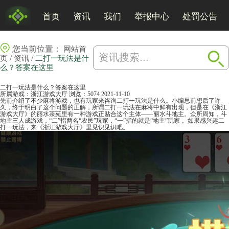
首页
资讯
我们
举报中心
处罚公告
您当前位置：
网站首
/
/
页
资讯
二打一玩法是什
么？答案在这里
二打一玩法是什么？答案在这里
所属游戏：
浙江游戏大厅
浏览：5074
2021-11-10
先前介绍了不少麻将游戏，也有玩家来咨询二打一玩法是什么。小编思前想后了许
久，终于明白了这个问题的正解，所谓二打一玩法在
麻将
中鲜有出现，但是在《
浙江
游戏大厅
》的
丽水茶苑
里有一种游戏正贴合这个主体——丽水
斗地主
。众所周知，斗
地主三人成游戏，“二”指两名“农民”玩家，“一”指的就是“地主”玩家 。如果感兴趣二
打一玩法，来《浙江游戏大厅》里见识见识吧。