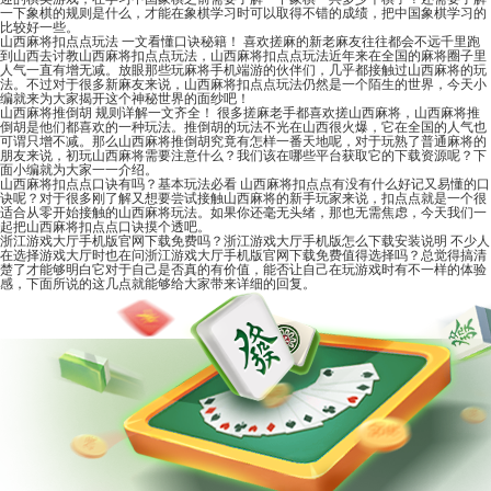
一下象棋的规则是什么，才能在象棋学习时可以取得不错的成绩，把中国象棋学习的
比较好一些。
山西麻将扣点点玩法 一文看懂口诀秘籍！
喜欢搓麻的新老麻友往往都会不远千里跑
到山西去讨教山西麻将扣点点玩法，山西麻将扣点点玩法近年来在全国的麻将圈子里
人气一直有增无减。放眼那些玩麻将手机端游的伙伴们，几乎都接触过山西麻将的玩
法。不过对于很多新麻友来说，山西麻将扣点点玩法仍然是一个陌生的世界，今天小
编就来为大家揭开这个神秘世界的面纱吧！
山西麻将推倒胡 规则详解一文齐全！
很多搓麻老手都喜欢搓山西麻将，山西麻将推
倒胡是他们都喜欢的一种玩法。推倒胡的玩法不光在山西很火爆，它在全国的人气也
可谓只增不减。那么山西麻将推倒胡究竟有怎样一番天地呢，对于玩熟了普通麻将的
朋友来说，初玩山西麻将需要注意什么？我们该在哪些平台获取它的下载资源呢？下
面小编就为大家一一介绍。
山西麻将扣点点口诀有吗？基本玩法必看
山西麻将扣点点有没有什么好记又易懂的口
诀呢？对于很多刚了解又想要尝试接触山西麻将的新手玩家来说，扣点点就是一个很
适合从零开始接触的山西麻将玩法。如果你还毫无头绪，那也无需焦虑，今天我们一
起把山西麻将扣点点口诀摸个透吧。
浙江游戏大厅手机版官网下载免费吗？浙江游戏大厅手机版怎么下载安装说明
不少人
在选择游戏大厅时也在问浙江游戏大厅手机版官网下载免费值得选择吗？总觉得搞清
楚了才能够明白它对于自己是否真的有价值，能否让自己在玩游戏时有不一样的体验
感，下面所说的这几点就能够给大家带来详细的回复。