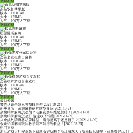
下载游戏
茶苑双扣苹果版
版本：1.0.0.946
大小：175MB
人气：100万人下载
下载游戏
松原慢听麻将
版本：1.0.0.946
大小：175MB
人气：100万人下载
下载游戏
边锋老友张家口麻将
版本：1.0.0.946
大小：175MB
人气：100万人下载
下载游戏
边锋棋牌游戏百变双扣
版本：1.0.0.946
大小：109MB
人气：100万人下载
下载游戏
最新资讯
带你认识余姚麻将胡牌牌型
[2021-10-21]
新手莫慌！余姚麻将胡牌牌型介绍
[2021-10-21]
余姚约牌麻将怎么胡？老麻友多年经验总结！
[2021-11-08]
余姚约牌麻将怎么打 速速收下锦囊
[2021-11-09]
从余姚约牌麻将胡牌牌型，看你是高手还是新手？
[2021-11-09]
余姚约牌麻将玩法教学能不能得到收益？
[2022-03-25]
热门文章
浙江游戏大厅安卓版下载新版好玩吗？浙江游戏大厅安卓版从哪里下载免费好玩？
[2022-06-16]