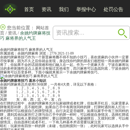
首页
资讯
我们
举报中心
处罚公告
您当前位置：
网站首
/
/
页
资讯
余姚约牌麻将技
巧 麻将界的人气王
余姚约牌麻将技巧 麻将界的人气王
所属游戏：
余姚约牌麻将
浏览：2776
2021-11-09
余姚约牌麻将技巧作为一个新晋麻将圈不得不知的小技巧，喜欢搓麻的小伙伴一定要
尽快掌握，因为不久之后你就会发现，身边找你约牌的朋友们都想组一局余姚约牌
麻
将
了，你如果不会的话就很难和他们融入在一起。作为一个搓麻大市，宁波在麻将玩
法的多样刺激性这点上基本没有输过其他省市，四川麻将可以血战到底，宁波余姚约
牌麻将可以百变多样。下面小编就来展示一下余姚约牌麻将技巧。
余姚约牌麻将技巧 基本小知识
余姚约牌麻将总共使用136张牌，一共有4大类，详见以下表格：
筒牌
1，2，3，4，5，6，7，8，9
索牌
1，2，3，4，5，6，7，8，9
万牌
1，2，3，4，5，6，7，8，9
风牌
东，南，西，北，中，发，白
在打牌的过程中，余姚约牌麻将允许玩家碰牌或者杠牌，但如果开杠后，玩家需要从
牌墩尾部补牌，且不能吃牌。如果自己手中有两张同样的牌，打牌时遇到有人打出一
样的牌时可以根据自己的牌型情况，自行决定是否碰牌。如果玩家手中有三张同样的
牌，遇到其他玩家所打之牌与自己手中的牌一样时，可以根据自身情况，选择杠牌或
者不杠。但如有人要胡此张牌时，要以胡牌优先。玩家碰牌后，又摸到杠牌，可以根
据情况，自由选择杠或者不杠。一下有几种基本术语需要玩家注意：
暗杠：玩家持有四张一样的牌（未碰，包括刚摸到一张），此时玩家可以选择从手中
把牌打出来杠牌。