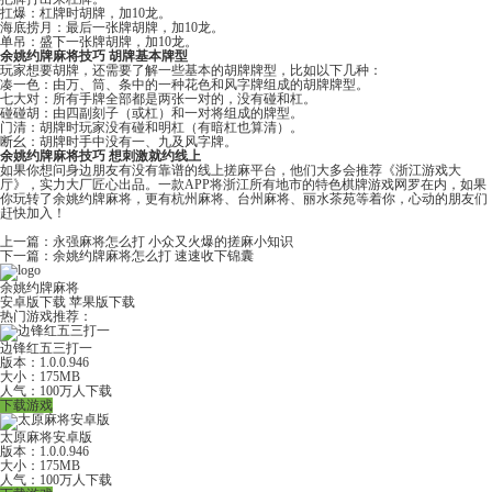
扛爆：杠牌时胡牌，加10龙。
海底捞月：最后一张牌胡牌，加10龙。
单吊：盛下一张牌胡牌，加10龙。
余姚约牌麻将技巧 胡牌基本牌型
玩家想要胡牌，还需要了解一些基本的胡牌牌型，比如以下几种：
凑一色：由万、筒、条中的一种花色和风字牌组成的胡牌牌型。
七大对：所有手牌全部都是两张一对的，没有碰和杠。
碰碰胡：由四副刻子（或杠）和一对将组成的牌型。
门清：胡牌时玩家没有碰和明杠（有暗杠也算清）。
断幺：胡牌时手中没有一、九及风字牌。
余姚约牌麻将技巧 想刺激就约线上
如果你想问身边朋友有没有靠谱的线上搓麻平台，他们大多会推荐《
浙江游戏大
厅
》，实力大厂匠心出品。一款APP将浙江所有地市的特色棋牌游戏网罗在内，如果
你玩转了余姚约牌麻将，更有杭州麻将、
台州麻将
、
丽水茶苑
等着你，心动的朋友们
赶快加入！
上一篇：
永强麻将怎么打 小众又火爆的搓麻小知识
下一篇：
余姚约牌麻将怎么打 速速收下锦囊
余姚约牌麻将
安卓版下载
苹果版下载
热门游戏推荐：
边锋红五三打一
版本：1.0.0.946
大小：175MB
人气：100万人下载
下载游戏
太原麻将安卓版
版本：1.0.0.946
大小：175MB
人气：100万人下载