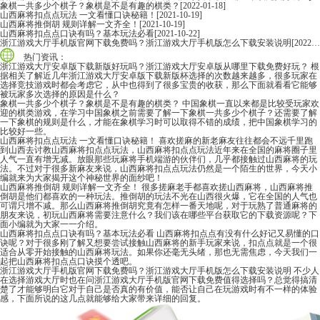
象棋一共多少个棋子？象棋是不是有趣的棋类？
[2022-01-18]
山西麻将扣点点玩法 一文看懂口诀秘籍！
[2021-10-19]
山西麻将推倒胡 规则详解一文齐全！
[2021-10-19]
山西麻将扣点点口诀有吗？基本玩法必看
[2021-10-22]
浙江游戏大厅手机版官网下载免费吗？浙江游戏大厅手机版怎么下载安装说明
[2022-06-16]
热门资讯：
浙江游戏大厅安卓版下载新版好玩吗？浙江游戏大厅安卓版从哪里下载免费好玩？
根
据相关了解近几年浙江游戏大厅安卓版下载新版杯选择的次数越来越多，很多玩家在
选择竞技游戏时都会考虑它，从中也得到了很多宝贵的收获，那么下面就看看它能够
被玩家多次选择的原因是什么？
象棋一共多少个棋子？象棋是不是有趣的棋类？
中国象棋一直以来都是比较受玩家欢
迎的棋类游戏，在学习中国象棋之前需要了解一下象棋一共多少个棋子？还需要了解
一下象棋的规则是什么，才能在象棋学习时可以取得不错的成绩，把中国象棋学习的
比较好一些。
山西麻将扣点点玩法 一文看懂口诀秘籍！
喜欢搓麻的新老麻友往往都会不远千里跑
到山西去讨教山西麻将扣点点玩法，山西麻将扣点点玩法近年来在全国的麻将圈子里
人气一直有增无减。放眼那些玩麻将手机端游的伙伴们，几乎都接触过山西麻将的玩
法。不过对于很多新麻友来说，山西麻将扣点点玩法仍然是一个陌生的世界，今天小
编就来为大家揭开这个神秘世界的面纱吧！
山西麻将推倒胡 规则详解一文齐全！
很多搓麻老手都喜欢搓山西麻将，山西麻将推
倒胡是他们都喜欢的一种玩法。推倒胡的玩法不光在山西很火爆，它在全国的人气也
可谓只增不减。那么山西麻将推倒胡究竟有怎样一番天地呢，对于玩熟了普通麻将的
朋友来说，初玩山西麻将需要注意什么？我们该在哪些平台获取它的下载资源呢？下
面小编就为大家一一介绍。
山西麻将扣点点口诀有吗？基本玩法必看
山西麻将扣点点有没有什么好记又易懂的口
诀呢？对于很多刚了解又想要尝试接触山西麻将的新手玩家来说，扣点点就是一个很
适合从零开始接触的山西麻将玩法。如果你还毫无头绪，那也无需焦虑，今天我们一
起把山西麻将扣点点口诀摸个透吧。
浙江游戏大厅手机版官网下载免费吗？浙江游戏大厅手机版怎么下载安装说明
不少人
在选择游戏大厅时也在问浙江游戏大厅手机版官网下载免费值得选择吗？总觉得搞清
楚了才能够明白它对于自己是否真的有价值，能否让自己在玩游戏时有不一样的体验
感，下面所说的这几点就能够给大家带来详细的回复。