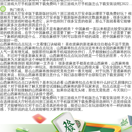
山西麻将扣点点口诀有吗？基本玩法必看
[2021-10-22]
浙江游戏大厅手机版官网下载免费吗？浙江游戏大厅手机版怎么下载安装说明
[2022-06-16]
热门资讯：
浙江游戏大厅安卓版下载新版好玩吗？浙江游戏大厅安卓版从哪里下载免费好玩？
根
据相关了解近几年浙江游戏大厅安卓版下载新版杯选择的次数越来越多，很多玩家在
选择竞技游戏时都会考虑它，从中也得到了很多宝贵的收获，那么下面就看看它能够
被玩家多次选择的原因是什么？
象棋一共多少个棋子？象棋是不是有趣的棋类？
中国象棋一直以来都是比较受玩家欢
迎的棋类游戏，在学习中国象棋之前需要了解一下象棋一共多少个棋子？还需要了解
一下象棋的规则是什么，才能在象棋学习时可以取得不错的成绩，把中国象棋学习的
比较好一些。
山西麻将扣点点玩法 一文看懂口诀秘籍！
喜欢搓麻的新老麻友往往都会不远千里跑
到山西去讨教山西麻将扣点点玩法，山西麻将扣点点玩法近年来在全国的麻将圈子里
人气一直有增无减。放眼那些玩麻将手机端游的伙伴们，几乎都接触过山西麻将的玩
法。不过对于很多新麻友来说，山西麻将扣点点玩法仍然是一个陌生的世界，今天小
编就来为大家揭开这个神秘世界的面纱吧！
山西麻将推倒胡 规则详解一文齐全！
很多搓麻老手都喜欢搓山西麻将，山西麻将推
倒胡是他们都喜欢的一种玩法。推倒胡的玩法不光在山西很火爆，它在全国的人气也
可谓只增不减。那么山西麻将推倒胡究竟有怎样一番天地呢，对于玩熟了普通麻将的
朋友来说，初玩山西麻将需要注意什么？我们该在哪些平台获取它的下载资源呢？下
面小编就为大家一一介绍。
山西麻将扣点点口诀有吗？基本玩法必看
山西麻将扣点点有没有什么好记又易懂的口
诀呢？对于很多刚了解又想要尝试接触山西麻将的新手玩家来说，扣点点就是一个很
适合从零开始接触的山西麻将玩法。如果你还毫无头绪，那也无需焦虑，今天我们一
起把山西麻将扣点点口诀摸个透吧。
浙江游戏大厅手机版官网下载免费吗？浙江游戏大厅手机版怎么下载安装说明
不少人
在选择游戏大厅时也在问浙江游戏大厅手机版官网下载免费值得选择吗？总觉得搞清
楚了才能够明白它对于自己是否真的有价值，能否让自己在玩游戏时有不一样的体验
感，下面所说的这几点就能够给大家带来详细的回复。