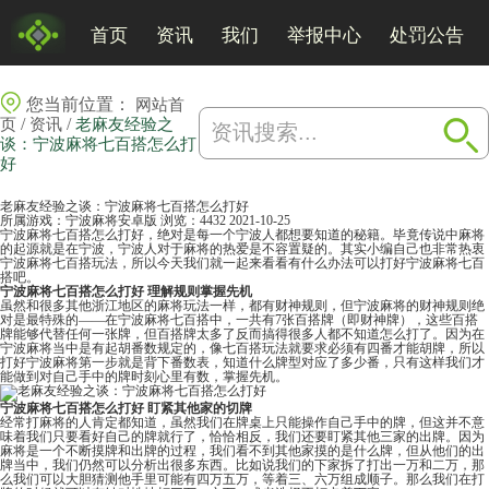
首页
资讯
我们
举报中心
处罚公告
您当前位置：
网站首
/
/
页
资讯
老麻友经验之
谈：宁波麻将七百搭怎么打
好
老麻友经验之谈：宁波麻将七百搭怎么打好
所属游戏：
宁波麻将安卓版
浏览：4432
2021-10-25
宁波麻将七百搭怎么打好，绝对是每一个宁波人都想要知道的秘籍。毕竟传说中麻将
的起源就是在宁波，宁波人对于
麻将
的热爱是不容置疑的。其实小编自己也非常热衷
宁波麻将七百搭玩法，所以今天我们就一起来看看有什么办法可以打好宁波麻将七百
搭吧。
宁波麻将七百搭怎么打好 理解规则掌握先机
虽然和很多其他浙江地区的麻将玩法一样，都有财神规则，但宁波麻将的财神规则绝
对是最特殊的——在宁波麻将七百搭中，一共有7张百搭牌（即财神牌），这些百搭
牌能够代替任何一张牌，但百搭牌太多了反而搞得很多人都不知道怎么打了。因为在
宁波麻将当中是有起胡番数规定的，像七百搭玩法就要求必须有四番才能胡牌，所以
打好宁波麻将第一步就是背下番数表，知道什么牌型对应了多少番，只有这样我们才
能做到对自己手中的牌时刻心里有数，掌握先机。
宁波麻将七百搭怎么打好 盯紧其他家的切牌
经常打麻将的人肯定都知道，虽然我们在牌桌上只能操作自己手中的牌，但这并不意
味着我们只要看好自己的牌就行了，恰恰相反，我们还要盯紧其他三家的出牌。因为
麻将是一个不断摸牌和出牌的过程，我们看不到其他家摸的是什么牌，但从他们的出
牌当中，我们仍然可以分析出很多东西。比如说我们的下家拆了打出一万和二万，那
么我们可以大胆猜测他手里可能有四万五万，等着三、六万组成顺子。那么我们在打