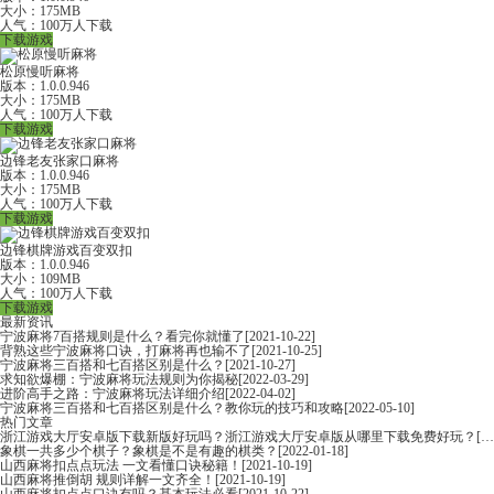
大小：175MB
人气：100万人下载
下载游戏
松原慢听麻将
版本：1.0.0.946
大小：175MB
人气：100万人下载
下载游戏
边锋老友张家口麻将
版本：1.0.0.946
大小：175MB
人气：100万人下载
下载游戏
边锋棋牌游戏百变双扣
版本：1.0.0.946
大小：109MB
人气：100万人下载
下载游戏
最新资讯
宁波麻将7百搭规则是什么？看完你就懂了
[2021-10-22]
背熟这些宁波麻将口诀，打麻将再也输不了
[2021-10-25]
宁波麻将三百搭和七百搭区别是什么？
[2021-10-27]
求知欲爆棚：宁波麻将玩法规则为你揭秘
[2022-03-29]
进阶高手之路：宁波麻将玩法详细介绍
[2022-04-02]
宁波麻将三百搭和七百搭区别是什么？教你玩的技巧和攻略
[2022-05-10]
热门文章
浙江游戏大厅安卓版下载新版好玩吗？浙江游戏大厅安卓版从哪里下载免费好玩？
[2022-06-16]
象棋一共多少个棋子？象棋是不是有趣的棋类？
[2022-01-18]
山西麻将扣点点玩法 一文看懂口诀秘籍！
[2021-10-19]
山西麻将推倒胡 规则详解一文齐全！
[2021-10-19]