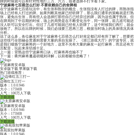
牌的时候就可以有针对性地打三万、六万，或者选择不打卡着下家。
宁波麻将七百搭怎么打好 不要依赖自己的舍牌相
在宁波麻将七百搭玩法中，有生张和熟张的概念，生张指没有人打过的牌，而熟张指
场上已经有人打过的牌。如果判断其他家已经听牌了，那么我们通常的策略就是打熟
张，避免出生张，而有些人会选择打那些自己已经弃过的牌，因为这也属于熟张。但
在牌局到了中后期的时候，场上的局势是在不断变化当中，同一张牌，前几巡可能还
没人听可以安全打出。但过了几巡可能就已经有人听牌了，这个时候我们再打，就会
放炮了。所以在出牌的时候，我们必须要三思再三思，根据当时场上的具体情况具体
分析。
说了这么多，各位麻友对于宁波麻将七百搭怎么打好肯定都已经有所了解了，想要把
这些技巧全部融会贯通则需要大量的亲自实操了。《
浙江游戏大厅
》的宁波专区，就
是我们锻炼宁波麻将的一个好地方，这里不光有大量的麻友一起打麻将，而且还有方
言配音，玩起来亲切感十足。
上一篇：
背熟这些宁波麻将口诀，打麻将再也输不了
下一篇：
衢州麻将邋遢胡规则详解，以前都被你忽略了！
宁波麻将安卓版
安卓版下载
苹果版下载
热门游戏推荐：
边锋红五三打一
版本：1.0.0.946
大小：175MB
人气：100万人下载
下载游戏
太原麻将安卓版
版本：1.0.0.946
大小：175MB
人气：100万人下载
下载游戏
茶苑双扣苹果版
版本：1.0.0.946