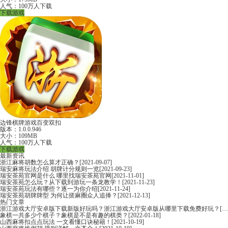
人气：100万人下载
下载游戏
边锋棋牌游戏百变双扣
版本：1.0.0.946
大小：109MB
人气：100万人下载
下载游戏
最新资讯
浙江麻将胡数怎么算才正确？
[2021-09-07]
瑞安麻将玩法介绍 胡牌计分规则一览
[2021-09-23]
瑞安茶苑官网是什么 哪里找瑞安茶苑官网
[2021-11-01]
瑞安茶苑怎么玩？从下载到游玩一条龙教学！
[2021-11-23]
瑞安茶苑玩法有哪些？逐一为你介绍
[2021-11-24]
瑞安茶苑胡牌牌型 为何让搓麻圈众人追捧？
[2021-12-13]
热门文章
浙江游戏大厅安卓版下载新版好玩吗？浙江游戏大厅安卓版从哪里下载免费好玩？
[2022-06-16]
象棋一共多少个棋子？象棋是不是有趣的棋类？
[2022-01-18]
山西麻将扣点点玩法 一文看懂口诀秘籍！
[2021-10-19]