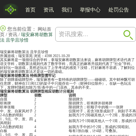
首页
资讯
我们
举报中心
处罚公告
您当前位置：
网站首
/
/
页
资讯
瑞安麻将胡数算
法 且学且珍惜
瑞安麻将胡数算法 且学且珍惜
所属游戏：
瑞安茶苑
浏览：4598
2021-10-20
其实麻将是一项很综合的学科，拿瑞安麻将胡数算法来说，麻将胡牌牌型术语代表了
语文学科，胡数算法规则代表了数学学科，而真正的
麻将
开战则代表了“社会”学科。
好好玩一场游戏，竟然还玩出了上学考试的感觉？没错，打好麻将不容易，了解到位
的
瑞安麻将
胡数算法才是这一切的基础。
瑞安麻将胡数算法 特殊牌型需牢记
除了胡牌基础牌型外，瑞安麻将有一套特殊的胡牌牌型——碰碰胡。其中财神飘可胡
任意牌，财神在111和123的架子中只能存在一个（财神归位除外）。在缺一色玩法
下，发牌时随机扣除万/筒/条中的一门花色，其余的不变。
瑞安麻将胡数算法 胡牌牌型相应胡数计分规则
牌型
胡数
说明
自摸
2
限胡牌方
听将牌
2
限胡牌方，听将牌并胡将牌
听单张顺
2
限胡牌方；听顺子中的唯一一张牌
中、发、自家风对子
2
仅限对子，若含3张形成刻子，则刻子不
2-8点数的明刻
2
如我方2个2筒碰其他人一个2筒，形成的2
1，9点、中、发、四
4
如我方2个1筒碰其他人一个1筒，形成的1
风明刻
2-8点数的暗刻
4
如我方手中的3个2筒，形成的2筒暗刻。
白板
4
每有1张白板，计4胡，可叠加。
1，9点、中、发、四