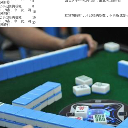
8
如我方手中的3个1筒，形成的1筒暗刻
风暗刻
2-8点数的明杠
8
1，9点、中、发、四
16
风明杠
杠算胡数时，只记杠的胡数，不再拆成刻
2-8点数的暗杠
16
1，9点、中、发、四
32
风暗杠