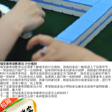
瑞安麻将胡数算法 计分规则
瑞安麻将胡数算法还需要了解相关的计分规则。游戏结束后一般就进入了结算环节，
一局游戏后只能产生一位胡牌者。如有同时有多名玩家表示胡牌，就根据打牌者的逆
时针方向顺序来判定，顺序在前的那位玩家被定为“胡牌者”。除非某位玩家的手牌只
剩一张财神，可以抢先别人胡牌。如果两人都只剩一张财神牌，则也需要参考上述的
逆时针方向顺序来判定胡牌。闲家与闲家结算，根据实际得分或者实际分差，进行半
额结算，若有小数点，向上取整。
有了这套瑞安麻将胡数算法介绍，希望能或多或少帮助各位麻友在游戏中披荆斩棘，
多胡牌，赢大牌！
上一篇：
你知道真正的金华麻将玩法是怎么样的吗？
下一篇：
浙江麻将怎么胡？各种套路出奇招