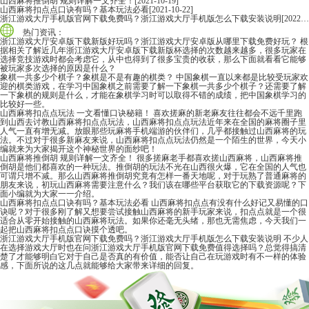
山西麻将推倒胡 规则详解一文齐全！
[2021-10-19]
山西麻将扣点点口诀有吗？基本玩法必看
[2021-10-22]
浙江游戏大厅手机版官网下载免费吗？浙江游戏大厅手机版怎么下载安装说明
[2022-06-16]
热门资讯：
浙江游戏大厅安卓版下载新版好玩吗？浙江游戏大厅安卓版从哪里下载免费好玩？
根
据相关了解近几年浙江游戏大厅安卓版下载新版杯选择的次数越来越多，很多玩家在
选择竞技游戏时都会考虑它，从中也得到了很多宝贵的收获，那么下面就看看它能够
被玩家多次选择的原因是什么？
象棋一共多少个棋子？象棋是不是有趣的棋类？
中国象棋一直以来都是比较受玩家欢
迎的棋类游戏，在学习中国象棋之前需要了解一下象棋一共多少个棋子？还需要了解
一下象棋的规则是什么，才能在象棋学习时可以取得不错的成绩，把中国象棋学习的
比较好一些。
山西麻将扣点点玩法 一文看懂口诀秘籍！
喜欢搓麻的新老麻友往往都会不远千里跑
到山西去讨教山西麻将扣点点玩法，山西麻将扣点点玩法近年来在全国的麻将圈子里
人气一直有增无减。放眼那些玩麻将手机端游的伙伴们，几乎都接触过山西麻将的玩
法。不过对于很多新麻友来说，山西麻将扣点点玩法仍然是一个陌生的世界，今天小
编就来为大家揭开这个神秘世界的面纱吧！
山西麻将推倒胡 规则详解一文齐全！
很多搓麻老手都喜欢搓山西麻将，山西麻将推
倒胡是他们都喜欢的一种玩法。推倒胡的玩法不光在山西很火爆，它在全国的人气也
可谓只增不减。那么山西麻将推倒胡究竟有怎样一番天地呢，对于玩熟了普通麻将的
朋友来说，初玩山西麻将需要注意什么？我们该在哪些平台获取它的下载资源呢？下
面小编就为大家一一介绍。
山西麻将扣点点口诀有吗？基本玩法必看
山西麻将扣点点有没有什么好记又易懂的口
诀呢？对于很多刚了解又想要尝试接触山西麻将的新手玩家来说，扣点点就是一个很
适合从零开始接触的山西麻将玩法。如果你还毫无头绪，那也无需焦虑，今天我们一
起把山西麻将扣点点口诀摸个透吧。
浙江游戏大厅手机版官网下载免费吗？浙江游戏大厅手机版怎么下载安装说明
不少人
在选择游戏大厅时也在问浙江游戏大厅手机版官网下载免费值得选择吗？总觉得搞清
楚了才能够明白它对于自己是否真的有价值，能否让自己在玩游戏时有不一样的体验
感，下面所说的这几点就能够给大家带来详细的回复。