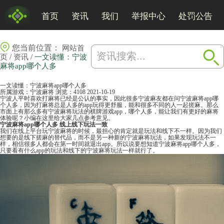
首页
资讯
我们
举报中心
处罚公告
您当前位置：
网站首
/
/
页
资讯
一文读懂：宁波
麻将app哪个人多
一文读懂：宁波麻将app哪个人多
所属游戏：
宁波麻将
浏览：4108
2021-10-19
宁波人平时喜欢打麻将已经是公认的事实，因此很多宁波麻友都在问宁波麻将app哪
个人多，因为打麻将总是人多的app玩得更舒服，能和很多不同的人一起搓麻。那么
市面上有那么多有宁波
麻将
玩法的棋牌游戏app，哪个人多，能让我们有更好的麻将
体验呢？小编在这里给大家几点参考意见。
宁波麻将app哪个人多 线上线下玩法一致
我们在线上平台玩宁波麻将的时候，最担心的肯定就是玩法和线下不一样。因为我们
想要的是线下搓麻的替代品，而不是另一种新的宁波麻将玩法，如果发现玩法不一
样，相信很多人都会在第一时间就退出app。所以说要想知道宁波麻将app哪个人多，
只要看有什么app的玩法和线下的宁波麻将玩法一样就行了。