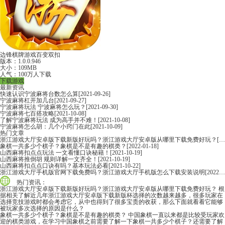
边锋棋牌游戏百变双扣
版本：1.0.0.946
大小：109MB
人气：100万人下载
下载游戏
最新资讯
快速认识宁波麻将台数怎么算
[2021-09-26]
宁波麻将杠开加几台
[2021-09-27]
宁波麻将玩法 宁波麻将怎么玩？
[2021-09-30]
宁波麻将七百搭攻略
[2021-10-08]
了解宁波麻将玩法 成为高手并不难！
[2021-10-08]
宁波麻将怎么胡：几个小窍门在此
[2021-10-09]
热门文章
浙江游戏大厅安卓版下载新版好玩吗？浙江游戏大厅安卓版从哪里下载免费好玩？
[2022-06-16]
象棋一共多少个棋子？象棋是不是有趣的棋类？
[2022-01-18]
山西麻将扣点点玩法 一文看懂口诀秘籍！
[2021-10-19]
山西麻将推倒胡 规则详解一文齐全！
[2021-10-19]
山西麻将扣点点口诀有吗？基本玩法必看
[2021-10-22]
浙江游戏大厅手机版官网下载免费吗？浙江游戏大厅手机版怎么下载安装说明
[2022-06-16]
热门资讯：
浙江游戏大厅安卓版下载新版好玩吗？浙江游戏大厅安卓版从哪里下载免费好玩？
根
据相关了解近几年浙江游戏大厅安卓版下载新版杯选择的次数越来越多，很多玩家在
选择竞技游戏时都会考虑它，从中也得到了很多宝贵的收获，那么下面就看看它能够
被玩家多次选择的原因是什么？
象棋一共多少个棋子？象棋是不是有趣的棋类？
中国象棋一直以来都是比较受玩家欢
迎的棋类游戏，在学习中国象棋之前需要了解一下象棋一共多少个棋子？还需要了解