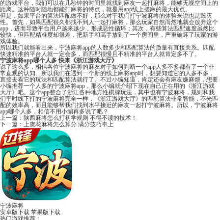
的游戏平台，我们可以在几秒钟的时间里就找到麻友一起打麻将，能够无视空间上的
距离。这种随时随地都能打麻将的特点，就是用app线上搓麻的最大优点。
但是，如果平台的算法匹配做不好，那么对于我们打宁波麻将的体验来说也是毁灭
性。首先，如果匹配很久都找不到人一起打麻将，那么玩家自然而然地就会放弃这个
app，进而导致平台用户越来越少，形成恶性循环；其次，有些算法匹配速度虽然比
较快，但匹配精准度却很差，把新手和高手放到了一个房间里，严重破坏了玩家的游
戏体验。
所以我们就能看出来，宁波麻将app的人数多少和匹配算法的质量有直接关系。匹配
快速精准的平台人就一定会多，而匹配很慢且不精准的平台人就肯定多不了。
宁波麻将app哪个人多 快来《
浙江游戏大厅
》
说了这么多，相信各位宁波麻将的麻友对于如何判断一个app人多不多都有了一个非
常直观的认知。所以我们在遇到一个新的线上麻将app时，想要知道它的人多不多，
直接去看它的玩法和匹配算法就行了。不过小编知道，肯定还会有麻友嫌麻烦，想要
小编推荐一个人多的宁波麻将app，那么小编就介绍下现在自己正在用的《浙江游戏
大厅》吧。这个app整合了浙江各种地方性棋牌玩法，其中也有宁波麻将，规则和我
们平时线下打的宁波麻将完全一样，《浙江游戏大厅》的匹配算法非常智能，不光匹
配的效率高，而且能够帮我们找到水平接近的麻友一起打宁波麻将。所以，宁波麻将
app哪个人多，相信不用小编再多说了吧？
上一篇：
陕西麻将怎么打初学规则 不得不读的技术！
下一篇：
上虞花麻将怎么算分 满分技巧奉上
宁波麻将
安卓版下载
苹果版下载
热门游戏推荐：