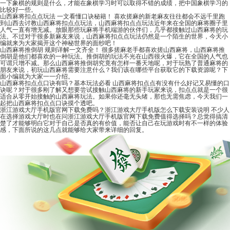
一下象棋的规则是什么，才能在象棋学习时可以取得不错的成绩，把中国象棋学习的
比较好一些。
山西麻将扣点点玩法 一文看懂口诀秘籍！
喜欢搓麻的新老麻友往往都会不远千里跑
到山西去讨教山西麻将扣点点玩法，山西麻将扣点点玩法近年来在全国的麻将圈子里
人气一直有增无减。放眼那些玩麻将手机端游的伙伴们，几乎都接触过山西麻将的玩
法。不过对于很多新麻友来说，山西麻将扣点点玩法仍然是一个陌生的世界，今天小
编就来为大家揭开这个神秘世界的面纱吧！
山西麻将推倒胡 规则详解一文齐全！
很多搓麻老手都喜欢搓山西麻将，山西麻将推
倒胡是他们都喜欢的一种玩法。推倒胡的玩法不光在山西很火爆，它在全国的人气也
可谓只增不减。那么山西麻将推倒胡究竟有怎样一番天地呢，对于玩熟了普通麻将的
朋友来说，初玩山西麻将需要注意什么？我们该在哪些平台获取它的下载资源呢？下
面小编就为大家一一介绍。
山西麻将扣点点口诀有吗？基本玩法必看
山西麻将扣点点有没有什么好记又易懂的口
诀呢？对于很多刚了解又想要尝试接触山西麻将的新手玩家来说，扣点点就是一个很
适合从零开始接触的山西麻将玩法。如果你还毫无头绪，那也无需焦虑，今天我们一
起把山西麻将扣点点口诀摸个透吧。
浙江游戏大厅手机版官网下载免费吗？浙江游戏大厅手机版怎么下载安装说明
不少人
在选择游戏大厅时也在问浙江游戏大厅手机版官网下载免费值得选择吗？总觉得搞清
楚了才能够明白它对于自己是否真的有价值，能否让自己在玩游戏时有不一样的体验
感，下面所说的这几点就能够给大家带来详细的回复。