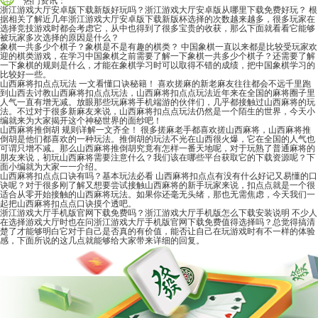
热门资讯：
浙江游戏大厅安卓版下载新版好玩吗？浙江游戏大厅安卓版从哪里下载免费好玩？
根
据相关了解近几年浙江游戏大厅安卓版下载新版杯选择的次数越来越多，很多玩家在
选择竞技游戏时都会考虑它，从中也得到了很多宝贵的收获，那么下面就看看它能够
被玩家多次选择的原因是什么？
象棋一共多少个棋子？象棋是不是有趣的棋类？
中国象棋一直以来都是比较受玩家欢
迎的棋类游戏，在学习中国象棋之前需要了解一下象棋一共多少个棋子？还需要了解
一下象棋的规则是什么，才能在象棋学习时可以取得不错的成绩，把中国象棋学习的
比较好一些。
山西麻将扣点点玩法 一文看懂口诀秘籍！
喜欢搓麻的新老麻友往往都会不远千里跑
到山西去讨教山西麻将扣点点玩法，山西麻将扣点点玩法近年来在全国的麻将圈子里
人气一直有增无减。放眼那些玩麻将手机端游的伙伴们，几乎都接触过山西麻将的玩
法。不过对于很多新麻友来说，山西麻将扣点点玩法仍然是一个陌生的世界，今天小
编就来为大家揭开这个神秘世界的面纱吧！
山西麻将推倒胡 规则详解一文齐全！
很多搓麻老手都喜欢搓山西麻将，山西麻将推
倒胡是他们都喜欢的一种玩法。推倒胡的玩法不光在山西很火爆，它在全国的人气也
可谓只增不减。那么山西麻将推倒胡究竟有怎样一番天地呢，对于玩熟了普通麻将的
朋友来说，初玩山西麻将需要注意什么？我们该在哪些平台获取它的下载资源呢？下
面小编就为大家一一介绍。
山西麻将扣点点口诀有吗？基本玩法必看
山西麻将扣点点有没有什么好记又易懂的口
诀呢？对于很多刚了解又想要尝试接触山西麻将的新手玩家来说，扣点点就是一个很
适合从零开始接触的山西麻将玩法。如果你还毫无头绪，那也无需焦虑，今天我们一
起把山西麻将扣点点口诀摸个透吧。
浙江游戏大厅手机版官网下载免费吗？浙江游戏大厅手机版怎么下载安装说明
不少人
在选择游戏大厅时也在问浙江游戏大厅手机版官网下载免费值得选择吗？总觉得搞清
楚了才能够明白它对于自己是否真的有价值，能否让自己在玩游戏时有不一样的体验
感，下面所说的这几点就能够给大家带来详细的回复。