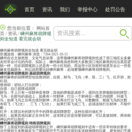
首页
资讯
我们
举报中心
处罚公告
您当前位置：
网站首
/
/
页
资讯
嵊州麻将胡牌规
则全知道 看完就会胡
嵊州麻将胡牌规则全知道 看完就会胡
所属游戏：
嵊州麻将
浏览：7264
2021-10-15
嵊州自古文脉悠悠，文化气息浓厚，连带着嵊州麻将胡牌规则也成了浙江地区众多麻
友经常会讨论的内容。实际上，嵊州
麻将
虽然和绝大多数浙江地区麻将的玩法底层逻
辑一样，但在胡牌规则上还是有一些小区别的。而这些小区别有时候甚至会让一些老
麻友也栽跟头，所以说想要玩好
嵊州麻将
，必须要懂嵊州麻将胡牌规则。
嵊州麻将胡牌规则 基础胡牌规则
嵊州麻将的胡牌牌型包括推倒胡，自摸，财鸟，飞鸟（单、双、三）飞，杠开胡，抢
杠胡。
推倒胡：胡别人打出的牌；
自摸：自己抓牌成胡牌；
财鸟：手上只有一张财神是单牌，其他的牌都是成搭子，摸到任意牌都能胡的牌型；
飞鸟：在财鸟的基础上，如果有一对财神，打出一个财神后一圈之内胡牌，叫做飞
鸟；如果飞鸟之后再次抓到财神，并且再次打出飞鸟，分数翻倍。根据飞鸟的次数，
有双飞（飞2次）、三飞（飞3次）。如果打双飞或三飞，必须连续打出财神，不能中
断；
杠开：杠牌后补的牌与手中的牌形成胡牌牌型，这种自摸叫做杠开；
抢杠：如果其他玩家正在补杠时，这张牌正好是你要胡的牌，可以直接胡牌。两张财
神以内可以抢杠；
嵊州麻将胡牌规则 特殊胡牌规则
除了上面提到的基础胡牌规则之外，嵊州麻将胡牌规则中还有一些非常特殊的要求，
这些规则大多数都是为了限制那些手气非常好摸到多张财神牌的玩家，避免他们手握