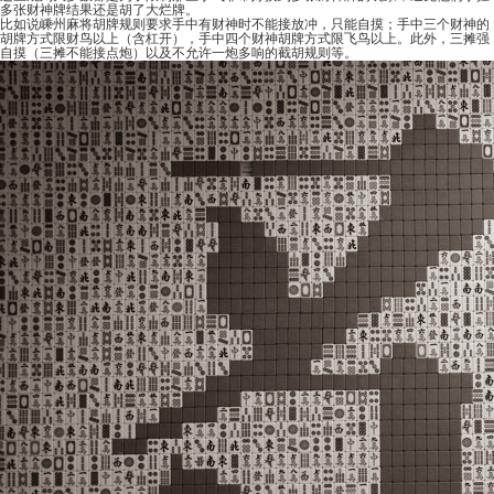
多张财神牌结果还是胡了大烂牌。
比如说嵊州麻将胡牌规则要求手中有财神时不能接放冲，只能自摸；手中三个财神的
胡牌方式限财鸟以上（含杠开），手中四个财神胡牌方式限飞鸟以上。此外，三摊强
自摸（三摊不能接点炮）以及不允许一炮多响的截胡规则等。