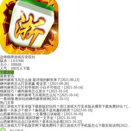
边锋棋牌游戏百变双扣
版本：1.0.0.946
大小：109MB
人气：100万人下载
下载游戏
最新资讯
嵊州麻将飞鸟怎么做 最详细的解答来了
[2021-09-23]
嵊州麻将怎么打容易赢 看这里！
[2021-09-26]
嵊州麻将怎么打初学规则 小白不可错过！
[2021-10-14]
独家技巧！嵊州麻将怎么算分？
[2021-10-14]
财神附体！嵊州麻将飞吊规则怎么玩？
[2021-10-14]
一看就懂 教你玩转嵊州麻将财神
[2021-10-15]
热门文章
浙江游戏大厅安卓版下载新版好玩吗？浙江游戏大厅安卓版从哪里下载免费好玩？
[2022-06-16]
象棋一共多少个棋子？象棋是不是有趣的棋类？
[2022-01-18]
山西麻将扣点点玩法 一文看懂口诀秘籍！
[2021-10-19]
山西麻将推倒胡 规则详解一文齐全！
[2021-10-19]
山西麻将扣点点口诀有吗？基本玩法必看
[2021-10-22]
浙江游戏大厅手机版官网下载免费吗？浙江游戏大厅手机版怎么下载安装说明
[2022-06-16]