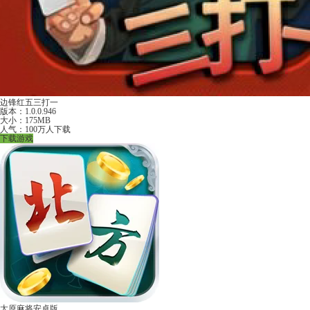
边锋红五三打一
版本：1.0.0.946
大小：175MB
人气：100万人下载
下载游戏
太原麻将安卓版