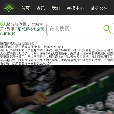
首页
资讯
我们
举报中心
处罚公告
您当前位置：
网站首
/
/
页
资讯
绍兴麻将怎么玩
玩前须知
绍兴麻将怎么玩 玩前须知
所属游戏：
浙江游戏大厅
浏览：5996
2021-10-11
浙江绍兴有很多简单又有趣的本土游戏，绍兴麻将算一种。绍兴麻将怎么玩在老绍兴
人心里算是门儿清了，可对于许多外地人或者新手小白来说，绍兴
麻将
的规则可能需
要重新学习一番了。不过不用担心，绍兴麻将的打法素来多变灵活，规则简单明了又
兼具趣味性，很多资深麻友玩久了绍兴麻将，都能体会到其中独特的刺激性。下面跟
着小编一起来看看绍兴麻将怎么玩吧！