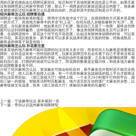
局的庄家也便由这位胡牌玩家担任。轮庄制对于其他闲家来说也是公平的，如果庄家
没有胡牌而是让闲家夺势胡了牌，那么下一局牌桌的庄家就花落这位闲家了。很多麻
友都曾感叹过绍兴麻将怎么玩是很自由的，想必和其中的轮庄制是分不开的。
绍兴麻将怎么玩
胡牌要自摸
胡牌这一板块有标准的规定，牌局中没有放冲这个打法，自摸胡牌的方式基本算是唯
一的方式了。其他地方麻将中的术语“杠上花”，在绍兴就入乡随俗被称为“杠开”，意
思是，当玩家准备胡牌时，他如果先打了杠牌，随后自己又摸了一张牌，最终这些牌
面可以达到胡牌赢势，这种场面就叫做杠开了。像这类胡牌局面发生后可以算作1
番。在胡牌进程中，算花这个环节也不容忽视，比如没有财神来胡牌的时候，可以算
作20花。算花比较复杂，新手麻友可以多多实战来积累这方面的经验，经验成熟后，
麻将桌的神算子就是你啦！
绍兴麻将怎么玩
补花要注意
很多其他的地方麻将可能对花牌的玩法没有太多介绍，而老绍兴人玩麻将是很重视花
牌的，在补花这块有一些特别的讲究，玩家在抓牌完毕后会先看下自己手里有没有花
牌，没有则罢，有的话会稍作停留，补花的动作先被放缓，之后各玩家继续抓牌，顺
延到自己抓、打牌的时候就可以补花了。而花牌的数量是定额20张，和很多地方麻将
的花牌数量多有不同。
介绍了绍兴麻将怎么玩，资深麻友可能会轻松应对，新手麻友也许暂时还不能完全熟
络。不过，授人以鱼不如授人以渔，有一个供所有麻友实战操练的线上平台才能将这
些玩法应用自如。
《
浙江游戏大厅
》倾情上线，一个全天24小时都不打烊的平台，抛
却三缺一的烦恼，智能算法即时匹配麻友，地方语言的互动舒缓广大麻友的乡愁，以
麻将链接文化温度，快来《浙江游戏大厅》体验绍兴麻将的乐趣吧！
上一篇：
宁波麻将玩法 基本规则一览
下一篇：
带你认识温州麻将胡牌牌型