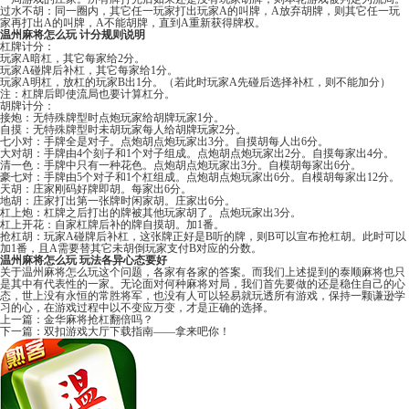
过水不胡：同一圈内，其它任一玩家打出玩家A的叫牌，A放弃胡牌，则其它任一玩
家再打出A的叫牌，A不能胡牌，直到A重新获得牌权。
温州麻将怎么玩
计分规则说明
杠牌计分：
玩家A暗杠，其它每家给2分。
玩家A碰牌后补杠，其它每家给1分。
玩家A明杠，放杠的玩家B出1分。（若此时玩家A先碰后选择补杠，则不能加分）
注：杠牌后即使流局也要计算杠分。
胡牌计分：
接炮：无特殊牌型时点炮玩家给胡牌玩家1分。
自摸：无特殊牌型时未胡玩家每人给胡牌玩家2分。
七小对：手牌全是对子。点炮胡点炮玩家出3分。自摸胡每人出6分。
大对胡：手牌由4个刻子和1个对子组成。点炮胡点炮玩家出2分。自摸每家出4分。
清一色：手牌中只有一种花色。点炮胡点炮玩家出3分。自模胡每家出6分。
豪七对：手牌由5个对子和1个杠组成。点炮胡点炮玩家出6分。自模胡每家出12分。
天胡：庄家刚码好牌即胡。每家出6分。
地胡：庄家打出第一张牌时闲家胡。庄家出6分。
杠上炮：杠牌之后打出的牌被其他玩家胡了。点炮玩家出3分。
杠上开花：自家杠牌后补的牌自摸胡。加1番。
抢杠胡：玩家A碰牌后补杠，这张牌正好是B听的牌，则B可以宣布抢杠胡。此时可以
加1番，且A需要替其它未胡倒玩家支付B对应的分数。
温州麻将怎么玩 玩法各异心态要好
关于温州麻将怎么玩这个问题，各家有各家的答案。而我们上述提到的泰顺麻将也只
是其中有代表性的一家。无论面对何种麻将对局，我们首先要做的还是稳住自己的心
态，世上没有永恒的常胜将军，也没有人可以轻易就玩透所有游戏，保持一颗谦逊学
习的心，在游戏过程中以不变应万变，才是正确的选择。
上一篇：
金华麻将抢杠翻倍吗？
下一篇：
双扣游戏大厅下载指南——拿来吧你！