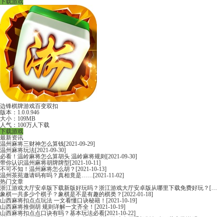
下载游戏
边锋棋牌游戏百变双扣
版本：1.0.0.946
大小：109MB
人气：100万人下载
下载游戏
最新资讯
温州麻将三财神怎么算钱
[2021-09-29]
温州麻将玩法
[2021-09-30]
必看！温岭麻将怎么算胡头 温岭麻将规则
[2021-09-30]
带你认识温州麻将胡牌牌型
[2021-10-11]
不可不知！温州麻将怎么胡？
[2021-10-13]
温州茶苑邀请码有吗？真相竟是……
[2021-11-02]
热门文章
浙江游戏大厅安卓版下载新版好玩吗？浙江游戏大厅安卓版从哪里下载免费好玩？
[2022-06-16]
象棋一共多少个棋子？象棋是不是有趣的棋类？
[2022-01-18]
山西麻将扣点点玩法 一文看懂口诀秘籍！
[2021-10-19]
山西麻将推倒胡 规则详解一文齐全！
[2021-10-19]
山西麻将扣点点口诀有吗？基本玩法必看
[2021-10-22]