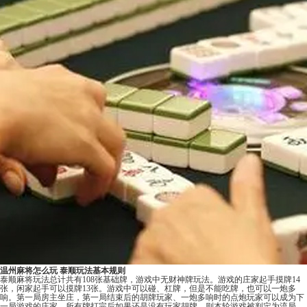
温州麻将怎么玩 泰顺玩法基本规则
泰顺麻将玩法总计共有108张基础牌，游戏中无财神牌玩法。游戏的庄家起手摸牌14
张，闲家起手可以摸牌13张。游戏中可以碰、杠牌，但是不能吃牌，也可以一炮多
响。第一局房主坐庄，第一局结束后的胡牌玩家、一炮多响时的点炮玩家可以成为下
一局游戏的庄家。所有牌打完后如果还是没有玩家胡牌，则本轮游戏被判定为流局。