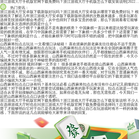
浙江游戏大厅手机版官网下载免费吗？浙江游戏大厅手机版怎么下载安装说明
[2022-06-16]
热门资讯：
浙江游戏大厅安卓版下载新版好玩吗？浙江游戏大厅安卓版从哪里下载免费好玩？
根
据相关了解近几年浙江游戏大厅安卓版下载新版杯选择的次数越来越多，很多玩家在
选择竞技游戏时都会考虑它，从中也得到了很多宝贵的收获，那么下面就看看它能够
被玩家多次选择的原因是什么？
象棋一共多少个棋子？象棋是不是有趣的棋类？
中国象棋一直以来都是比较受玩家欢
迎的棋类游戏，在学习中国象棋之前需要了解一下象棋一共多少个棋子？还需要了解
一下象棋的规则是什么，才能在象棋学习时可以取得不错的成绩，把中国象棋学习的
比较好一些。
山西麻将扣点点玩法 一文看懂口诀秘籍！
喜欢搓麻的新老麻友往往都会不远千里跑
到山西去讨教山西麻将扣点点玩法，山西麻将扣点点玩法近年来在全国的麻将圈子里
人气一直有增无减。放眼那些玩麻将手机端游的伙伴们，几乎都接触过山西麻将的玩
法。不过对于很多新麻友来说，山西麻将扣点点玩法仍然是一个陌生的世界，今天小
编就来为大家揭开这个神秘世界的面纱吧！
山西麻将推倒胡 规则详解一文齐全！
很多搓麻老手都喜欢搓山西麻将，山西麻将推
倒胡是他们都喜欢的一种玩法。推倒胡的玩法不光在山西很火爆，它在全国的人气也
可谓只增不减。那么山西麻将推倒胡究竟有怎样一番天地呢，对于玩熟了普通麻将的
朋友来说，初玩山西麻将需要注意什么？我们该在哪些平台获取它的下载资源呢？下
面小编就为大家一一介绍。
山西麻将扣点点口诀有吗？基本玩法必看
山西麻将扣点点有没有什么好记又易懂的口
诀呢？对于很多刚了解又想要尝试接触山西麻将的新手玩家来说，扣点点就是一个很
适合从零开始接触的山西麻将玩法。如果你还毫无头绪，那也无需焦虑，今天我们一
起把山西麻将扣点点口诀摸个透吧。
浙江游戏大厅手机版官网下载免费吗？浙江游戏大厅手机版怎么下载安装说明
不少人
在选择游戏大厅时也在问浙江游戏大厅手机版官网下载免费值得选择吗？总觉得搞清
楚了才能够明白它对于自己是否真的有价值，能否让自己在玩游戏时有不一样的体验
感，下面所说的这几点就能够给大家带来详细的回复。