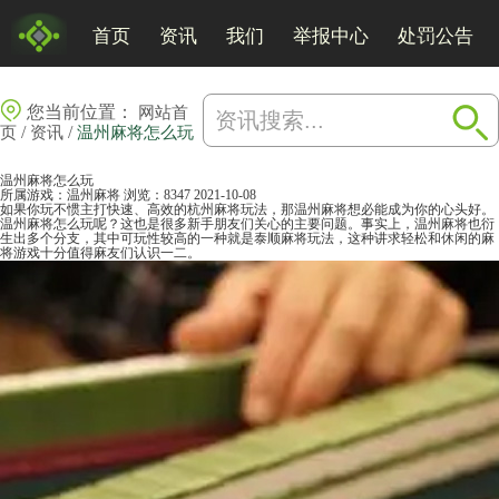
首页
资讯
我们
举报中心
处罚公告
您当前位置：
网站首
/
/
页
资讯
温州麻将怎么玩
温州麻将怎么玩
所属游戏：
温州麻将
浏览：8347
2021-10-08
如果你玩不惯主打快速、高效的杭州麻将玩法，那
温州
麻将
想必能成为你的心头好。
温州麻将怎么玩呢？这也是很多新手朋友们关心的主要问题。事实上，温州麻将也衍
生出多个分支，其中可玩性较高的一种就是泰顺麻将玩法，这种讲求轻松和休闲的
麻
将游戏
十分值得麻友们认识一二。