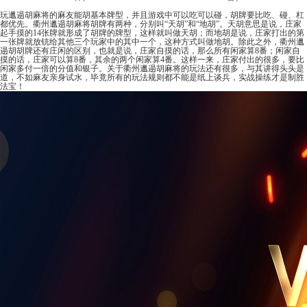
玩邋遢胡麻将的麻友能胡基本牌型，并且游戏中可以吃可以碰，胡牌要比吃、碰、杠
都优先。衢州邋遢胡麻将胡牌有两种，分别叫“天胡”和“地胡”。天胡意思是说，庄家
起手摸的14张牌就形成了胡牌的牌型，这样就叫做天胡；而地胡是说，庄家打出的第
一张牌就放铳给其他三个玩家中的其中一个，这种方式叫做地胡。除此之外，衢州邋
遢胡胡牌还有庄闲的区别，也就是说，庄家自摸的话，那么所有闲家算8番；闲家自
摸的话，庄家可以算8番，其余的两个闲家算4番。这样一来，庄家付出的很多，要比
闲家多付一倍的分值和银子。关于衢州邋遢胡麻将的玩法还有很多，与其讲得头头是
道，不如麻友亲身试水，毕竟所有的玩法规则都不能是纸上谈兵，实战操练才是制胜
法宝！