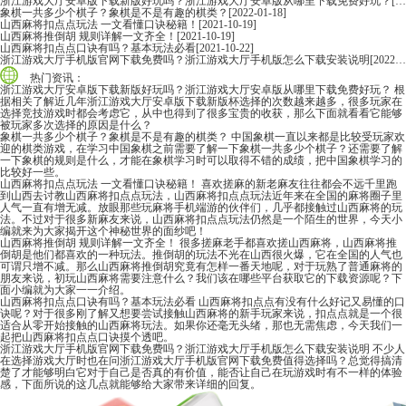
浙江游戏大厅安卓版下载新版好玩吗？浙江游戏大厅安卓版从哪里下载免费好玩？
[2022-06-16]
象棋一共多少个棋子？象棋是不是有趣的棋类？
[2022-01-18]
山西麻将扣点点玩法 一文看懂口诀秘籍！
[2021-10-19]
山西麻将推倒胡 规则详解一文齐全！
[2021-10-19]
山西麻将扣点点口诀有吗？基本玩法必看
[2021-10-22]
浙江游戏大厅手机版官网下载免费吗？浙江游戏大厅手机版怎么下载安装说明
[2022-06-16]
热门资讯：
浙江游戏大厅安卓版下载新版好玩吗？浙江游戏大厅安卓版从哪里下载免费好玩？
根
据相关了解近几年浙江游戏大厅安卓版下载新版杯选择的次数越来越多，很多玩家在
选择竞技游戏时都会考虑它，从中也得到了很多宝贵的收获，那么下面就看看它能够
被玩家多次选择的原因是什么？
象棋一共多少个棋子？象棋是不是有趣的棋类？
中国象棋一直以来都是比较受玩家欢
迎的棋类游戏，在学习中国象棋之前需要了解一下象棋一共多少个棋子？还需要了解
一下象棋的规则是什么，才能在象棋学习时可以取得不错的成绩，把中国象棋学习的
比较好一些。
山西麻将扣点点玩法 一文看懂口诀秘籍！
喜欢搓麻的新老麻友往往都会不远千里跑
到山西去讨教山西麻将扣点点玩法，山西麻将扣点点玩法近年来在全国的麻将圈子里
人气一直有增无减。放眼那些玩麻将手机端游的伙伴们，几乎都接触过山西麻将的玩
法。不过对于很多新麻友来说，山西麻将扣点点玩法仍然是一个陌生的世界，今天小
编就来为大家揭开这个神秘世界的面纱吧！
山西麻将推倒胡 规则详解一文齐全！
很多搓麻老手都喜欢搓山西麻将，山西麻将推
倒胡是他们都喜欢的一种玩法。推倒胡的玩法不光在山西很火爆，它在全国的人气也
可谓只增不减。那么山西麻将推倒胡究竟有怎样一番天地呢，对于玩熟了普通麻将的
朋友来说，初玩山西麻将需要注意什么？我们该在哪些平台获取它的下载资源呢？下
面小编就为大家一一介绍。
山西麻将扣点点口诀有吗？基本玩法必看
山西麻将扣点点有没有什么好记又易懂的口
诀呢？对于很多刚了解又想要尝试接触山西麻将的新手玩家来说，扣点点就是一个很
适合从零开始接触的山西麻将玩法。如果你还毫无头绪，那也无需焦虑，今天我们一
起把山西麻将扣点点口诀摸个透吧。
浙江游戏大厅手机版官网下载免费吗？浙江游戏大厅手机版怎么下载安装说明
不少人
在选择游戏大厅时也在问浙江游戏大厅手机版官网下载免费值得选择吗？总觉得搞清
楚了才能够明白它对于自己是否真的有价值，能否让自己在玩游戏时有不一样的体验
感，下面所说的这几点就能够给大家带来详细的回复。