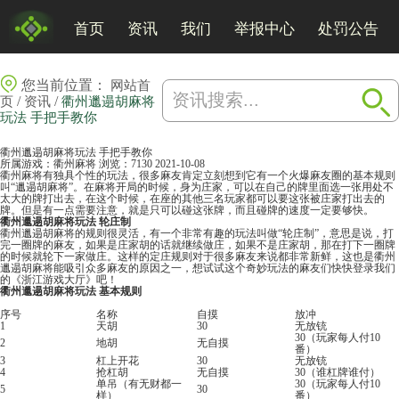
首页
资讯
我们
举报中心
处罚公告
您当前位置：
网站首
/
/
页
资讯
衢州邋遢胡麻将
玩法 手把手教你
衢州邋遢胡麻将玩法 手把手教你
所属游戏：
衢州麻将
浏览：7130
2021-10-08
衢州
麻将
有独具个性的玩法，很多麻友肯定立刻想到它有一个火爆麻友圈的基本规则
叫“邋遢胡麻将”。在麻将开局的时候，身为庄家，可以在自己的牌里面选一张用处不
太大的牌打出去，在这个时候，在座的其他三名玩家都可以要这张被庄家打出去的
牌。但是有一点需要注意，就是只可以碰这张牌，而且碰牌的速度一定要够快。
衢州邋遢胡麻将玩法 轮庄制
衢州邋遢胡麻将的规则很灵活，有一个非常有趣的玩法叫做“轮庄制”，意思是说，打
完一圈牌的麻友，如果是庄家胡的话就继续做庄，如果不是庄家胡，那在打下一圈牌
的时候就轮下一家做庄。这样的定庄规则对于很多麻友来说都非常新鲜，这也是衢州
邋遢胡麻将能吸引众多麻友的原因之一，想试试这个奇妙玩法的麻友们快快登录我们
的《
浙江游戏大厅
》吧！
衢州邋遢胡麻将玩法 基本规则
序号
名称
自摸
放冲
1
天胡
30
无放铳
30（玩家每人付10
2
地胡
无自摸
番）
3
杠上开花
30
无放铳
4
抢杠胡
无自摸
30（谁
杠牌
谁付）
单吊（有无财都一
30（玩家每人付10
5
30
样）
番）