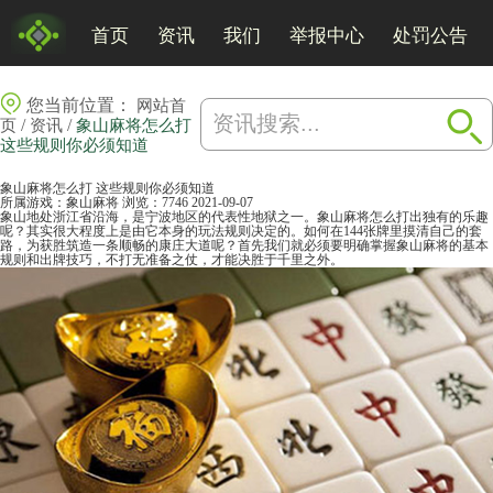
首页
资讯
我们
举报中心
处罚公告
您当前位置：
网站首
/
/
页
资讯
象山麻将怎么打
这些规则你必须知道
象山麻将怎么打 这些规则你必须知道
所属游戏：
象山麻将
浏览：7746
2021-09-07
象山地处浙江省沿海，是宁波地区的代表性地狱之一。象山麻将怎么打出独有的乐趣
呢？其实很大程度上是由它本身的玩法规则决定的。如何在144张牌里摸清自己的套
路，为获胜筑造一条顺畅的康庄大道呢？首先我们就必须要明确掌握象山
麻将
的基本
规则和出牌技巧，不打无准备之仗，才能决胜于千里之外。