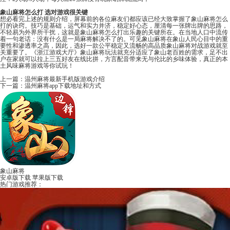
象山麻将怎么打 选对游戏很关键
想必看完上述的规则介绍，屏幕前的各位麻友们都应该已经大致掌握了象山麻将怎么
打的诀窍。技巧是基础，运气和实力并济，稳定好心态，厘清每一张牌出牌的思路，
不轻易为外界所干扰，这就是象山麻将怎么打出乐趣的关键所在。在当地人口中流传
着一句老话：没有什么是一局麻将解决不了的。可见象山麻将在象山人民心目中的重
要性和渗透率之高，因此，选好一款公平稳定又流畅的高品质象山麻将对战游戏就至
关重要了。《
浙江游戏大厅
》象山麻将玩法就充分适应了象山老百姓的需求，足不出
户在家就可以拉上三五好友在线比拼，方言配音带来无与伦比的乡味体验，真正的本
土风味
麻将游戏
等你试玩！
上一篇：
温州麻将最新手机版游戏介绍
下一篇：
温州麻将app下载地址和方式
象山麻将
安卓版下载
苹果版下载
热门游戏推荐：