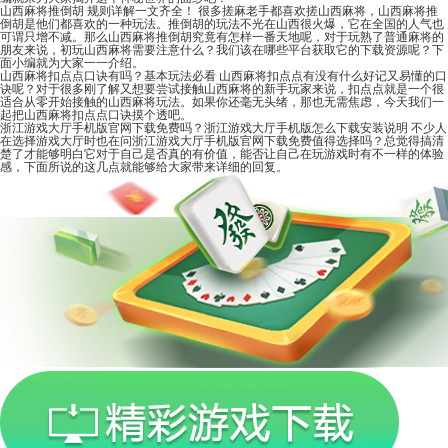
山西麻将推倒胡 规则详解一文齐全！
很多搓麻老手都喜欢搓山西麻将，山西麻将推
倒胡是他们都喜欢的一种玩法。推倒胡的玩法不光在山西很火爆，它在全国的人气也
可谓只增不减。那么山西麻将推倒胡究竟有怎样一番天地呢，对于玩熟了普通麻将的
朋友来说，初玩山西麻将需要注意什么？我们该在哪些平台获取它的下载资源呢？下
面小编就为大家一一介绍。
山西麻将扣点点口诀有吗？基本玩法必看
山西麻将扣点点有没有什么好记又易懂的口
诀呢？对于很多刚了解又想要尝试接触山西麻将的新手玩家来说，扣点点就是一个很
适合从零开始接触的山西麻将玩法。如果你还毫无头绪，那也无需焦虑，今天我们一
起把山西麻将扣点点口诀摸个透吧。
浙江游戏大厅手机版官网下载免费吗？浙江游戏大厅手机版怎么下载安装说明
不少人
在选择游戏大厅时也在问浙江游戏大厅手机版官网下载免费值得选择吗？总觉得搞清
楚了才能够明白它对于自己是否真的有价值，能否让自己在玩游戏时有不一样的体验
感，下面所说的这几点就能够给大家带来详细的回复。