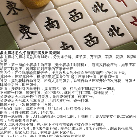
象山麻将怎么打 游戏用牌及出牌规则
象山麻将的麻将牌总共有144张，分为条子牌、筒子牌、万子牌、字牌、花牌、风牌6
大类。
定庄：第一局的比赛场主为庄家（无比赛场主时随机）。游戏实行轮庄制，如果庄家
胡便可以连庄，若闲家胡则庄家的下家来坐庄。
定方位：四位玩家轮流掷骰子，按点数从大到小依次坐到东南西北的位置上去。
掷骰子：庄家掷骰子，根据结果定摸牌位置,起手庄家14张牌，闲家13张牌。
补花：摸到花牌自动补花。所有人抓完牌后，系统自动从庄家开始依次补花，补牌从
牌城最后补，即开牌处。
出牌：按逆时针方向进行，摸牌或吃、碰、杠后如不胡牌需打出一张牌。
不可吃张打张、碰张打张。如5678吃8，此时不可打5或8。特殊情况：",
如吃碰后会出现三包/互包关系，允许吃张打张、碰张打张。
如吃碰后会形成大吊车牌型，允许吃张打张、碰张打张。
能碰不碰，下次摸牌前不可再碰。
当玩家门清时，暗杠不亮明；非门清时，暗杠需亮明1张。
胡牌：可自摸或接点炮，1台起胡。
支持一炮多响，例：A打出的牌B和C都可以胡，且都糊了，则A需要支付BC二家的分
数；台数番数各算各的。
有人点炮时选择不胡，在玩家下次摸牌前如再次被点炮不可胡牌。
流局：开局补花时，8花未全部补完，剩余14张流局；8花全部补完，剩余16张流局。
流局时，庄家无杠连庄，有杠则庄家下家坐庄。
注：2人场/3人场，每人出20张牌没有玩家胡牌就流局；