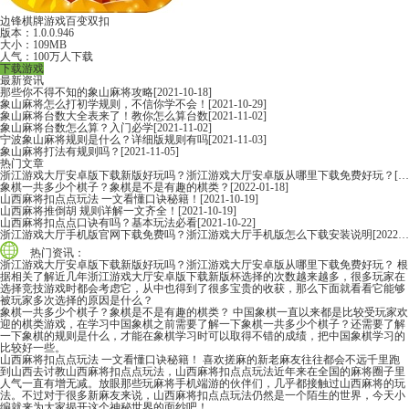
边锋棋牌游戏百变双扣
版本：1.0.0.946
大小：109MB
人气：100万人下载
下载游戏
最新资讯
那些你不得不知的象山麻将攻略
[2021-10-18]
象山麻将怎么打初学规则，不信你学不会！
[2021-10-29]
象山麻将台数大全表来了！教你怎么算台数
[2021-11-02]
象山麻将台数怎么算？入门必学
[2021-11-02]
宁波象山麻将规则是什么？详细版规则有吗
[2021-11-03]
象山麻将打法有规则吗？
[2021-11-05]
热门文章
浙江游戏大厅安卓版下载新版好玩吗？浙江游戏大厅安卓版从哪里下载免费好玩？
[2022-06-16]
象棋一共多少个棋子？象棋是不是有趣的棋类？
[2022-01-18]
山西麻将扣点点玩法 一文看懂口诀秘籍！
[2021-10-19]
山西麻将推倒胡 规则详解一文齐全！
[2021-10-19]
山西麻将扣点点口诀有吗？基本玩法必看
[2021-10-22]
浙江游戏大厅手机版官网下载免费吗？浙江游戏大厅手机版怎么下载安装说明
[2022-06-16]
热门资讯：
浙江游戏大厅安卓版下载新版好玩吗？浙江游戏大厅安卓版从哪里下载免费好玩？
根
据相关了解近几年浙江游戏大厅安卓版下载新版杯选择的次数越来越多，很多玩家在
选择竞技游戏时都会考虑它，从中也得到了很多宝贵的收获，那么下面就看看它能够
被玩家多次选择的原因是什么？
象棋一共多少个棋子？象棋是不是有趣的棋类？
中国象棋一直以来都是比较受玩家欢
迎的棋类游戏，在学习中国象棋之前需要了解一下象棋一共多少个棋子？还需要了解
一下象棋的规则是什么，才能在象棋学习时可以取得不错的成绩，把中国象棋学习的
比较好一些。
山西麻将扣点点玩法 一文看懂口诀秘籍！
喜欢搓麻的新老麻友往往都会不远千里跑
到山西去讨教山西麻将扣点点玩法，山西麻将扣点点玩法近年来在全国的麻将圈子里
人气一直有增无减。放眼那些玩麻将手机端游的伙伴们，几乎都接触过山西麻将的玩
法。不过对于很多新麻友来说，山西麻将扣点点玩法仍然是一个陌生的世界，今天小
编就来为大家揭开这个神秘世界的面纱吧！